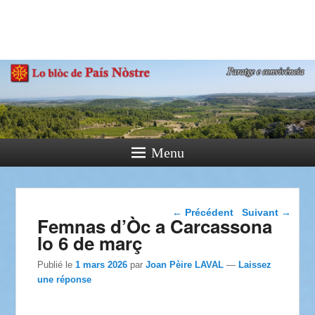
País Nòstre
Paratge e Convivència
Menu
Navigation dans les
←
Précédent
Suivant
→
Femnas d’Òc a Carcassona
articles
lo 6 de març
Publié le
1 mars 2026
par
Joan Pèire LAVAL
—
Laissez
une réponse