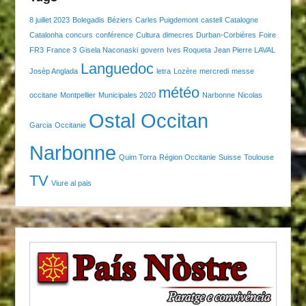
8 juillet 2023
Bolegadis
Béziers
Carles Puigdemont
castell
Catalogne
Catalonha
concurs
conférence
Cultura
dimecres
Durban-Corbières
Foire
FR3
France 3
Gisela Naconaski
govern
Ives Roqueta
Jean Pierre LAVAL
Languedoc
Josèp Anglada
letra
Lozère
mercredi
messe
météo
occitane
Montpellier
Municipales 2020
Narbonne
Nicolas
Ostal Occitan
Garcia
Occitanie
Narbonne
Quim Torra
Région Occitanie
Suisse
Toulouse
TV
Viure al pais