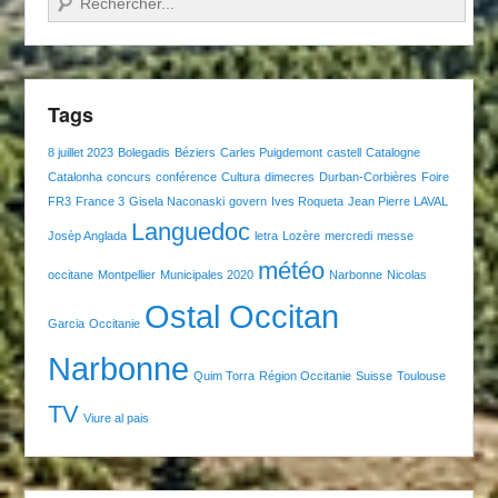
Tags
8 juillet 2023
Bolegadis
Béziers
Carles Puigdemont
castell
Catalogne
Catalonha
concurs
conférence
Cultura
dimecres
Durban-Corbières
Foire
FR3
France 3
Gisela Naconaski
govern
Ives Roqueta
Jean Pierre LAVAL
Languedoc
Josèp Anglada
letra
Lozère
mercredi
messe
météo
occitane
Montpellier
Municipales 2020
Narbonne
Nicolas
Ostal Occitan
Garcia
Occitanie
Narbonne
Quim Torra
Région Occitanie
Suisse
Toulouse
TV
Viure al pais