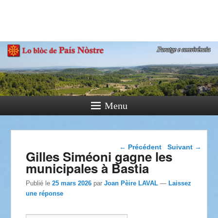
País Nòstre
Paratge e Convivència
Menu
Navigation dans les
←
Précédent
Suivant
→
Gilles Siméoni gagne les
articles
municipales à Bastia
Publié le
25 mars 2026
par
Joan Pèire LAVAL
—
Laissez
une réponse