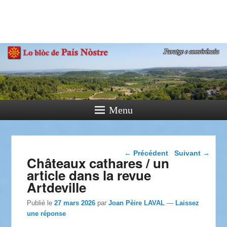
País Nòstre
Paratge e Convivència
Menu
Navigation dans les
←
Précédent
Suivant
→
Châteaux cathares / un
articles
article dans la revue
Artdeville
Publié le
27 mars 2026
par
Joan Pèire LAVAL
—
Laissez
une réponse