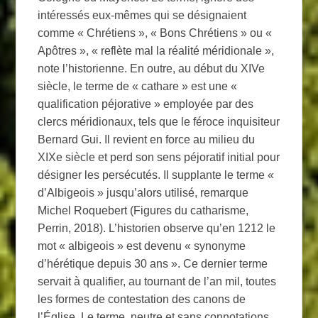
intéressés eux-mêmes qui se désignaient
comme « Chrétiens », « Bons Chrétiens » ou «
Apôtres », « reflète mal la réalité méridionale »,
note l’historienne. En outre, au début du XIVe
siècle, le terme de « cathare » est une «
qualification péjorative » employée par des
clercs méridionaux, tels que le féroce inquisiteur
Bernard Gui. Il revient en force au milieu du
XIXe siècle et perd son sens péjoratif initial pour
désigner les persécutés. Il supplante le terme «
d’Albigeois » jusqu’alors utilisé, remarque
Michel Roquebert (Figures du catharisme,
Perrin, 2018). L’historien observe qu’en 1212 le
mot « albigeois » est devenu « synonyme
d’hérétique depuis 30 ans ». Ce dernier terme
servait à qualifier, au tournant de l’an mil, toutes
les formes de contestation des canons de
l’Église. Le terme, neutre et sans connotations