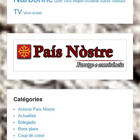
Quim Torra
Région Occitanie
Suisse
Toulouse
TV
Viure al pais
Catégories
Actions País Nòstre
Actualités
Bolegadis
Bons plans
Coup de coeur