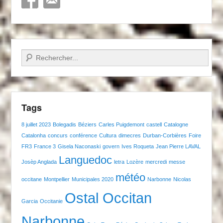
Recherche
Tags
8 juillet 2023
Bolegadis
Béziers
Carles Puigdemont
castell
Catalogne
Catalonha
concurs
conférence
Cultura
dimecres
Durban-Corbières
Foire
FR3
France 3
Gisela Naconaski
govern
Ives Roqueta
Jean Pierre LAVAL
Languedoc
Josèp Anglada
letra
Lozère
mercredi
messe
météo
occitane
Montpellier
Municipales 2020
Narbonne
Nicolas
Ostal Occitan
Garcia
Occitanie
Narbonne