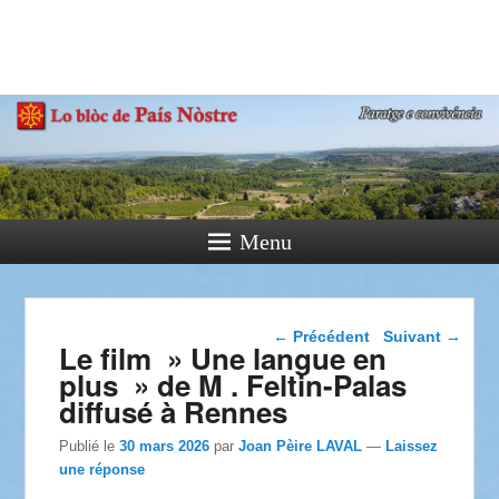
País Nòstre
Paratge e Convivència
Menu
Navigation dans les
←
Précédent
Suivant
→
Le film » Une langue en
articles
plus » de M . Feltin-Palas
diffusé à Rennes
Publié le
30 mars 2026
par
Joan Pèire LAVAL
—
Laissez
une réponse