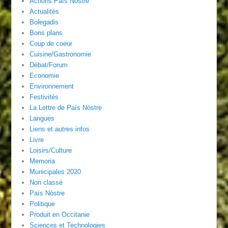
Actions País Nòstre
Actualités
Bolegadis
Bons plans
Coup de coeur
Cuisine/Gastronomie
Débat/Forum
Economie
Environnement
Festivités
La Lettre de País Nòstre
Langues
Liens et autres infos
Livre
Loisirs/Culture
Memoria
Municipales 2020
Non classé
País Nòstre
Politique
Produit en Occitanie
Sciences et Technologies