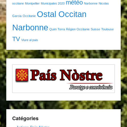
météo
occitane
Montpellier
Municipales 2020
Narbonne
Nicolas
Ostal Occitan
Garcia
Occitanie
Narbonne
Quim Torra
Région Occitanie
Suisse
Toulouse
TV
Viure al pais
Catégories