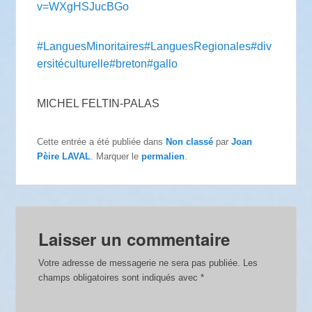
v=WXgHSJucBGo
#LanguesMinoritaires
#LanguesRegionales
#div
ersitéculturelle
#breton
#gallo
MICHEL FELTIN-PALAS
Cette entrée a été publiée dans
Non classé
par
Joan
Pèire LAVAL
. Marquer le
permalien
.
Laisser un commentaire
Votre adresse de messagerie ne sera pas publiée.
Les
champs obligatoires sont indiqués avec
*