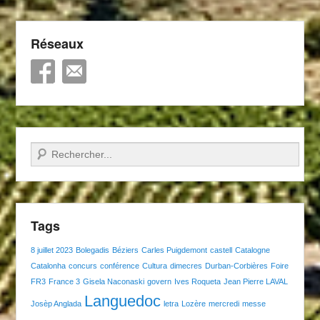
Réseaux
Recherche
Tags
8 juillet 2023
Bolegadis
Béziers
Carles Puigdemont
castell
Catalogne
Catalonha
concurs
conférence
Cultura
dimecres
Durban-Corbières
Foire
FR3
France 3
Gisela Naconaski
govern
Ives Roqueta
Jean Pierre LAVAL
Languedoc
Josèp Anglada
letra
Lozère
mercredi
messe