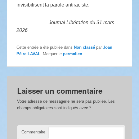
invisibilisent la parole antiraciste.
Journal Libération du 31 mars
2026
Cette entrée a été publiée dans
Non classé
par
Joan
Pèire LAVAL
. Marquer le
permalien
.
Laisser un commentaire
Votre adresse de messagerie ne sera pas publiée.
Les
champs obligatoires sont indiqués avec
*
Commentaire