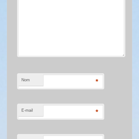
Nom
*
E-mail
*