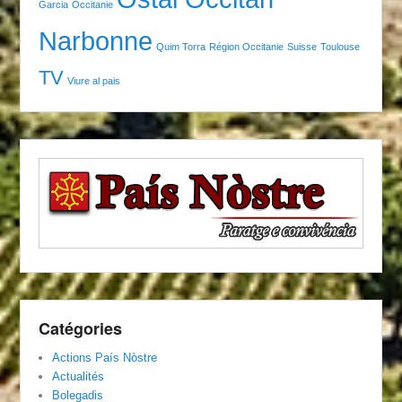
Garcia
Occitanie
Narbonne
Quim Torra
Région Occitanie
Suisse
Toulouse
TV
Viure al pais
Catégories
Actions País Nòstre
Actualités
Bolegadis