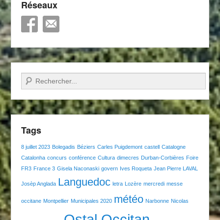
Réseaux
Recherche
Tags
8 juillet 2023
Bolegadis
Béziers
Carles Puigdemont
castell
Catalogne
Catalonha
concurs
conférence
Cultura
dimecres
Durban-Corbières
Foire
FR3
France 3
Gisela Naconaski
govern
Ives Roqueta
Jean Pierre LAVAL
Languedoc
Josèp Anglada
letra
Lozère
mercredi
messe
météo
occitane
Montpellier
Municipales 2020
Narbonne
Nicolas
Ostal Occitan