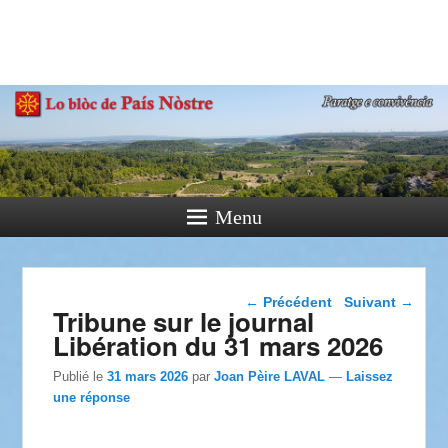
País Nòstre
Paratge e Convivència
Menu
Navigation dans les
←
Précédent
Suivant
→
Tribune sur le journal
articles
Libération du 31 mars 2026
Publié le
31 mars 2026
par
Joan Pèire LAVAL
—
Laissez
une réponse