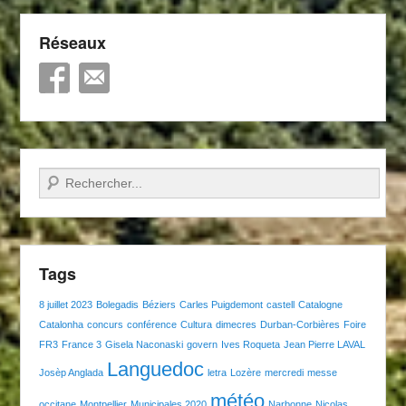
Réseaux
Recherche
Tags
8 juillet 2023
Bolegadis
Béziers
Carles Puigdemont
castell
Catalogne
Catalonha
concurs
conférence
Cultura
dimecres
Durban-Corbières
Foire
FR3
France 3
Gisela Naconaski
govern
Ives Roqueta
Jean Pierre LAVAL
Languedoc
Josèp Anglada
letra
Lozère
mercredi
messe
météo
occitane
Montpellier
Municipales 2020
Narbonne
Nicolas