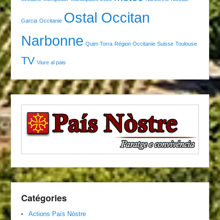
Ostal Occitan
Garcia
Occitanie
Narbonne
Quim Torra
Région Occitanie
Suisse
Toulouse
TV
Viure al pais
Catégories
Actions País Nòstre