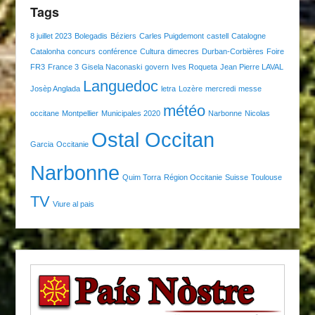
Tags
8 juillet 2023
Bolegadis
Béziers
Carles Puigdemont
castell
Catalogne
Catalonha
concurs
conférence
Cultura
dimecres
Durban-Corbières
Foire
FR3
France 3
Gisela Naconaski
govern
Ives Roqueta
Jean Pierre LAVAL
Languedoc
Josèp Anglada
letra
Lozère
mercredi
messe
météo
occitane
Montpellier
Municipales 2020
Narbonne
Nicolas
Ostal Occitan
Garcia
Occitanie
Narbonne
Quim Torra
Région Occitanie
Suisse
Toulouse
TV
Viure al pais