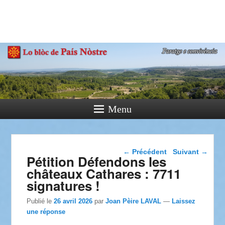
País Nòstre
Paratge e Convivència
Menu
Navigation dans les
←
Précédent
Suivant
→
Pétition Défendons les
articles
châteaux Cathares : 7711
signatures !
Publié le
26 avril 2026
par
Joan Pèire LAVAL
—
Laissez
une réponse