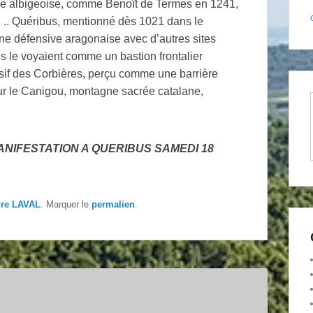
ade albigeoise, comme Benoît de Termes en 1241,
n .. Quéribus, mentionné dès 1021 dans le
gne défensive aragonaise avec d’autres sites
 le voyaient comme un bastion frontalier
ssif des Corbières, perçu comme une barrière
 sur le Canigou, montagne sacrée catalane,
NIFESTATION A QUERIBUS SAMEDI 18
ire LAVAL
. Marquer le
permalien
.