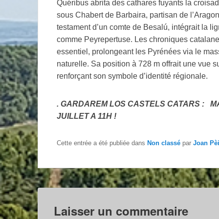
Quéribus abrita des cathares fuyants la crois
sous Chabert de Barbaira, partisan de l’Arago
testament d’un comte de Besalú, intégrait la li
comme Peyrepertuse. Les chroniques catalanes
essentiel, prolongeant les Pyrénées via le ma
naturelle. Sa position à 728 m offrait une vue
renforçant son symbole d’identité régionale.
. GARDAREM LOS CASTELS CATARS : MA
JUILLET A 11H !
Cette entrée a été publiée dans
Non classé
par
Joan Pè
Laisser un commentaire