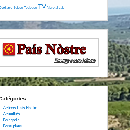
TV
Occitanie
Suisse
Toulouse
Viure al pais
Catégories
Actions País Nòstre
Actualités
Bolegadis
Bons plans