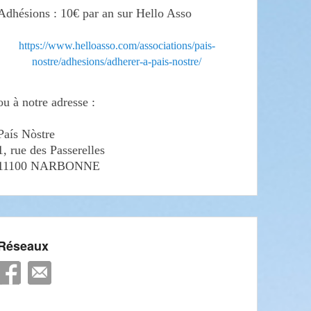
Adhésions : 10€ par an sur Hello Asso
https://www.helloasso.com/associations/pais-
nostre/adhesions/adherer-a-pais-nostre/
ou à notre adresse :
País Nòstre
1, rue des Passerelles
11100 NARBONNE
Réseaux