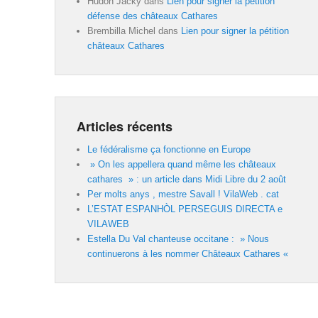
Hudon Jacky
dans
Lien pour signer la pétition
défense des châteaux Cathares
Brembilla Michel
dans
Lien pour signer la pétition
châteaux Cathares
Articles récents
Le fédéralisme ça fonctionne en Europe
» On les appellera quand même les châteaux
cathares » : un article dans Midi Libre du 2 août
Per molts anys , mestre Savall ! VilaWeb . cat
L’ESTAT ESPANHÒL PERSEGUIS DIRECTA e
VILAWEB
Estella Du Val chanteuse occitane : » Nous
continuerons à les nommer Châteaux Cathares «