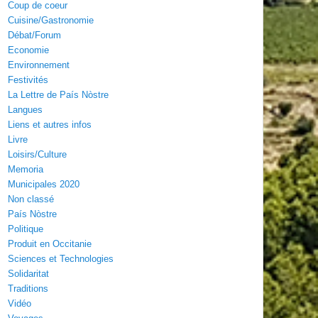
Coup de coeur
Cuisine/Gastronomie
Débat/Forum
Economie
Environnement
Festivités
La Lettre de País Nòstre
Langues
Liens et autres infos
Livre
Loisirs/Culture
Memoria
Municipales 2020
Non classé
País Nòstre
Politique
Produit en Occitanie
Sciences et Technologies
Solidaritat
Traditions
Vidéo