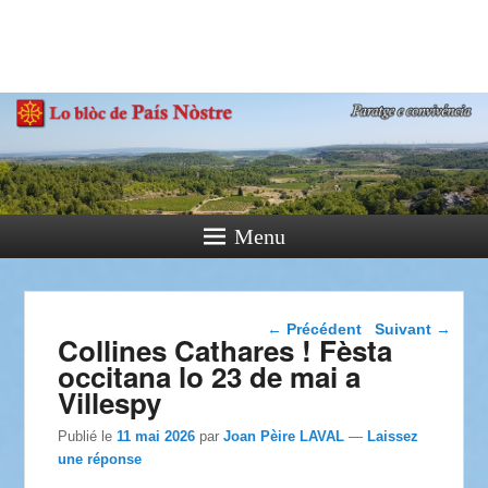
País Nòstre
Paratge e Convivència
Menu
Navigation dans les
←
Précédent
Suivant
→
Collines Cathares ! Fèsta
articles
occitana lo 23 de mai a
Villespy
Publié le
11 mai 2026
par
Joan Pèire LAVAL
—
Laissez
une réponse