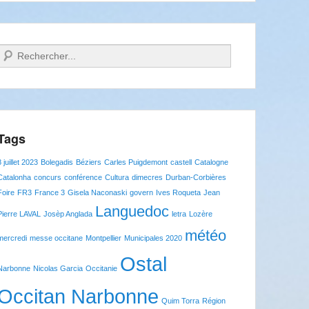
Recherche
Tags
8 juillet 2023
Bolegadis
Béziers
Carles Puigdemont
castell
Catalogne
Catalonha
concurs
conférence
Cultura
dimecres
Durban-Corbières
Foire
FR3
France 3
Gisela Naconaski
govern
Ives Roqueta
Jean
Languedoc
Pierre LAVAL
Josèp Anglada
letra
Lozère
météo
mercredi
messe occitane
Montpellier
Municipales 2020
Ostal
Narbonne
Nicolas Garcia
Occitanie
Occitan Narbonne
Quim Torra
Région