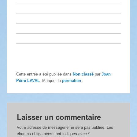
Cette entrée a été publiée dans
Non classé
par
Joan
Pèire LAVAL
. Marquer le
permalien
.
Laisser un commentaire
Votre adresse de messagerie ne sera pas publiée.
Les
champs obligatoires sont indiqués avec
*