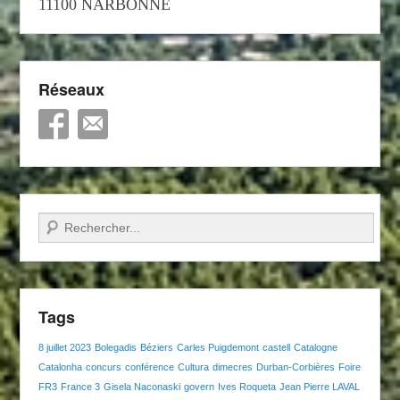
11100 NARBONNE
Réseaux
Recherche
Tags
8 juillet 2023
Bolegadis
Béziers
Carles Puigdemont
castell
Catalogne
Catalonha
concurs
conférence
Cultura
dimecres
Durban-Corbières
Foire
FR3
France 3
Gisela Naconaski
govern
Ives Roqueta
Jean Pierre LAVAL