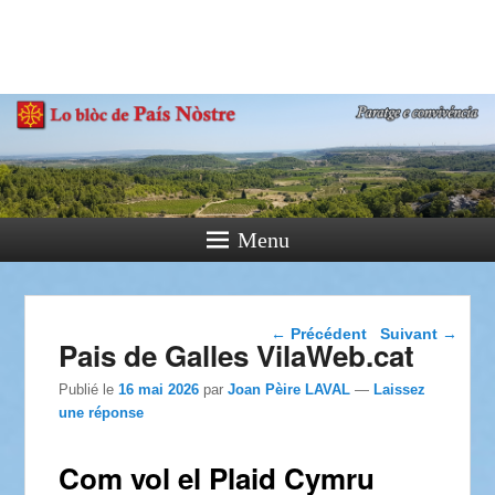
País Nòstre
Paratge e Convivència
Menu
Navigation dans les
←
Précédent
Suivant
→
Pais de Galles VilaWeb.cat
articles
Publié le
16 mai 2026
par
Joan Pèire LAVAL
—
Laissez
une réponse
Com vol el Plaid Cymru