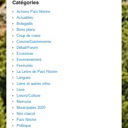
Catégories
Actions País Nòstre
Actualités
Bolegadis
Bons plans
Coup de coeur
Cuisine/Gastronomie
Débat/Forum
Economie
Environnement
Festivités
La Lettre de País Nòstre
Langues
Liens et autres infos
Livre
Loisirs/Culture
Memoria
Municipales 2020
Non classé
País Nòstre
Politique