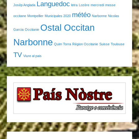
Languedoc
Josèp Anglada
letra
Lozère
mercredi
messe
météo
occitane
Montpellier
Municipales 2020
Narbonne
Nicolas
Ostal Occitan
Garcia
Occitanie
Narbonne
Quim Torra
Région Occitanie
Suisse
Toulouse
TV
Viure al pais