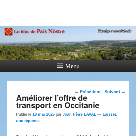
País Nòstre
Paratge e Convivència
Menu
Navigation dans les
←
Précédent
Suivant
→
Améliorer l’offre de
articles
transport en Occitanie
Publié le
18 mai 2026
par
Joan Pèire LAVAL
—
Laissez
une réponse