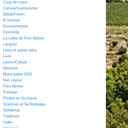
Coup de coeur
Cuisine/Gastronomie
Débat/Forum
Economie
Environnement
Festivités
La Lettre de País Nòstre
Langues
Liens et autres infos
Livre
Loisirs/Culture
Memoria
Municipales 2020
Non classé
País Nòstre
Politique
Produit en Occitanie
Sciences et Technologies
Solidaritat
Traditions
Vidéo