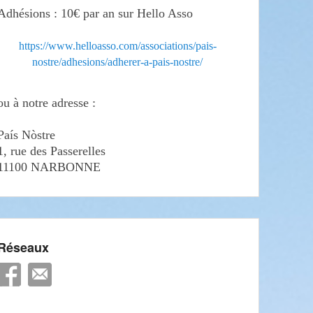
Adhésions : 10€ par an sur Hello Asso
https://www.helloasso.com/associations/pais-
nostre/adhesions/adherer-a-pais-nostre/
ou à notre adresse :
País Nòstre
1, rue des Passerelles
11100 NARBONNE
Réseaux