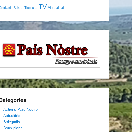
TV
Occitanie
Suisse
Toulouse
Viure al pais
Catégories
Actions País Nòstre
Actualités
Bolegadis
Bons plans