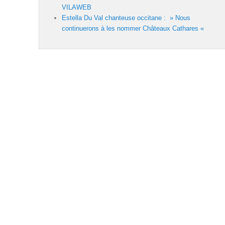
VILAWEB
Estella Du Val chanteuse occitane : » Nous
continuerons à les nommer Châteaux Cathares «