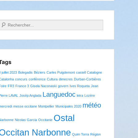
Recherche
Tags
8 juillet 2023
Bolegadis
Béziers
Carles Puigdemont
castell
Catalogne
Catalonha
concurs
conférence
Cultura
dimecres
Durban-Corbières
Foire
FR3
France 3
Gisela Naconaski
govern
Ives Roqueta
Jean
Languedoc
Pierre LAVAL
Josèp Anglada
letra
Lozère
météo
mercredi
messe occitane
Montpellier
Municipales 2020
Ostal
Narbonne
Nicolas Garcia
Occitanie
Occitan Narbonne
Quim Torra
Région