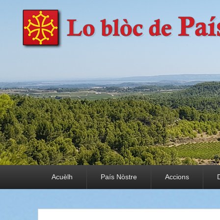
País Nòstre
Paratge e Convivència
Premier menu
Acuèlh
País Nòstre
Accions