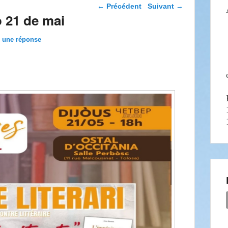
Navigation dans les
←
Précédent
Suivant
→
articles
o 21 de mai
z une réponse