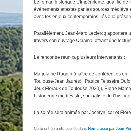
Le roman historique L’Impénitente, qualifié de
événements attestés par les sources médiévale
avec les enjeux contemporains liés à la préserva
Parallèlement, Jean-Marc Leclercq apportera u
travers son ouvrage Ucraïna, offrant une lectur
La rencontre réunira plusieurs intervenants :
Marjolaine Raguin (maître de conférences en lit
Toulouse-Jean Jaurès) , Patrice Teisseire Dufou
Jeux Floraux de Toulouse 2020)), Pierre Marcha
historienne médiéviste, spécialiste de l’histoir
La soirée sera animée par Jocelyn Icar et Flore
Cette entrée a été publiée dans
Non classé
par
Joan Pè