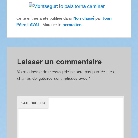
Cette entrée a été publiée dans
Non classé
par
Joan
Pèire LAVAL
. Marquer le
permalien
.
Laisser un commentaire
Votre adresse de messagerie ne sera pas publiée.
Les
champs obligatoires sont indiqués avec
*
Commentaire