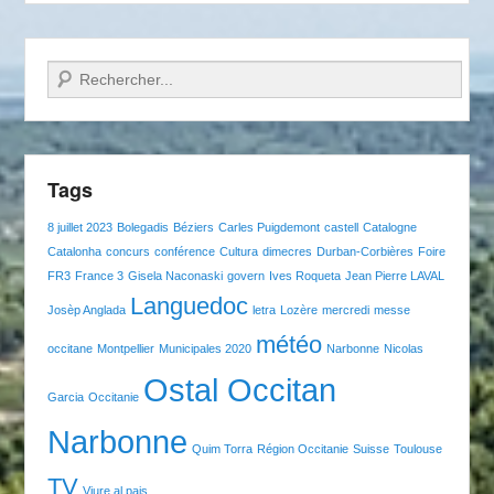
Recherche
Tags
8 juillet 2023
Bolegadis
Béziers
Carles Puigdemont
castell
Catalogne
Catalonha
concurs
conférence
Cultura
dimecres
Durban-Corbières
Foire
FR3
France 3
Gisela Naconaski
govern
Ives Roqueta
Jean Pierre LAVAL
Languedoc
Josèp Anglada
letra
Lozère
mercredi
messe
météo
occitane
Montpellier
Municipales 2020
Narbonne
Nicolas
Ostal Occitan
Garcia
Occitanie
Narbonne
Quim Torra
Région Occitanie
Suisse
Toulouse
TV
Viure al pais