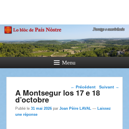
País Nòstre
Paratge e Convivència
Menu
Navigation dans les
←
Précédent
Suivant
→
A Montsegur los 17 e 18
articles
d’octobre
Publié le
31 mai 2026
par
Joan Pèire LAVAL
—
Laissez
une réponse