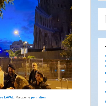
ire LAVAL
. Marquer le
permalien
.