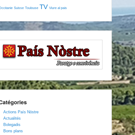
TV
Occitanie
Suisse
Toulouse
Viure al pais
Catégories
Actions País Nòstre
Actualités
Bolegadis
Bons plans