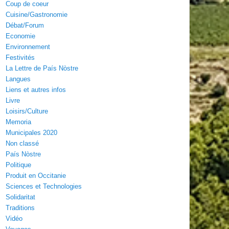
Coup de coeur
Cuisine/Gastronomie
Débat/Forum
Economie
Environnement
Festivités
La Lettre de País Nòstre
Langues
Liens et autres infos
Livre
Loisirs/Culture
Memoria
Municipales 2020
Non classé
País Nòstre
Politique
Produit en Occitanie
Sciences et Technologies
Solidaritat
Traditions
Vidéo