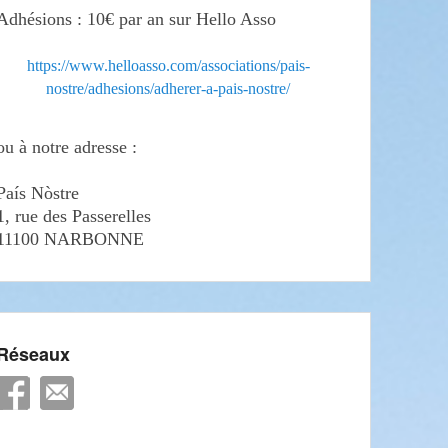
Adhésions : 10€ par an sur Hello Asso
https://www.helloasso.com/associations/pais-
nostre/adhesions/adherer-a-pais-nostre/
ou à notre adresse :
País Nòstre
1, rue des Passerelles
11100 NARBONNE
Réseaux