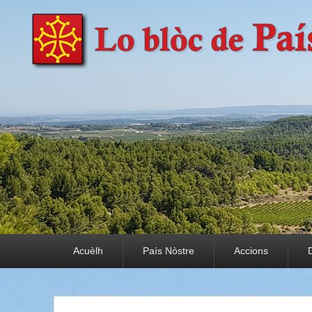
País Nòstre
Paratge e Convivència
Premier menu
Acuèlh
País Nòstre
Accions