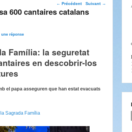
Navigation dans les
←
Précédent
Suivant
→
articles
lsa 600 cantaires catalans
z une réponse
a Família: la seguretat
antaires en descobrir-los
tures
mb el papa asseguren que han estat evacuats
 la Sagrada Família