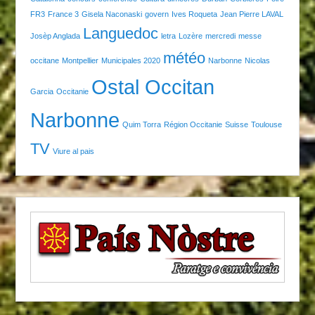
FR3
France 3
Gisela Naconaski
govern
Ives Roqueta
Jean Pierre LAVAL
Languedoc
Josèp Anglada
letra
Lozère
mercredi
messe
météo
occitane
Montpellier
Municipales 2020
Narbonne
Nicolas
Ostal Occitan
Garcia
Occitanie
Narbonne
Quim Torra
Région Occitanie
Suisse
Toulouse
TV
Viure al pais