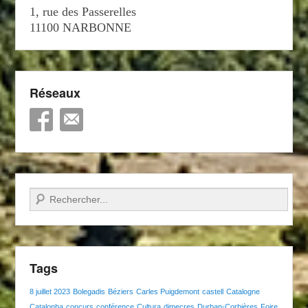
1, rue des Passerelles
11100 NARBONNE
Réseaux
Recherche
Tags
8 juillet 2023
Bolegadis
Béziers
Carles Puigdemont
castell
Catalogne
Catalonha
concurs
conférence
Cultura
dimecres
Durban-Corbières
Foire