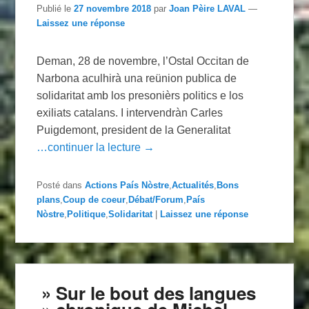
Publié le
27 novembre 2018
par
Joan Pèire LAVAL
—
Laissez une réponse
Deman, 28 de novembre, l’Ostal Occitan de
Narbona aculhirà una reünion publica de
solidaritat amb los presonièrs politics e los
exiliats catalans. I intervendràn Carles
Puigdemont, president de la Generalitat
…continuer la lecture →
Posté dans
Actions País Nòstre
,
Actualités
,
Bons
plans
,
Coup de coeur
,
Débat/Forum
,
País
Nòstre
,
Politique
,
Solidaritat
|
Laissez une réponse
» Sur le bout des langues