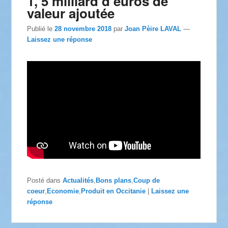
1, 5 milliard d’euros de
valeur ajoutée
Publié le
28 novembre 2018
par
Joan Pèire LAVAL
—
Laissez une réponse
Posté dans
Actualités
,
Bons plans
,
Coup de
coeur
,
Economie
,
Produit en Occitanie
|
Laissez une
réponse