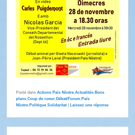
Posté dans
Actions País Nòstre
,
Actualités
,
Bons
plans
,
Coup de coeur
,
Débat/Forum
,
País
Nòstre
,
Politique
,
Solidaritat
|
Laissez une réponse