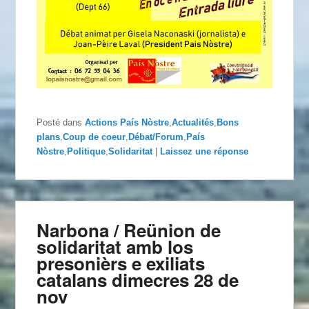
Posté dans
Actions País Nòstre
,
Actualités
,
Bons
plans
,
Coup de coeur
,
Débat/Forum
,
País
Nòstre
,
Politique
,
Solidaritat
|
Laissez une réponse
Narbona / Reünion de
solidaritat amb los
presonièrs e exiliats
catalans dimecres 28 de
nov