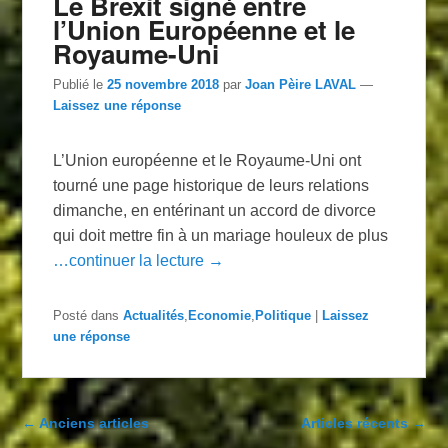
Le Brexit signé entre
l’Union Européenne et le
Royaume-Uni
Publié le
25 novembre 2018
par
Joan Pèire LAVAL
—
Laissez une réponse
L’Union européenne et le Royaume-Uni ont
tourné une page historique de leurs relations
dimanche, en entérinant un accord de divorce
qui doit mettre fin à un mariage houleux de plus
…continuer la lecture →
Posté dans
Actualités
,
Economie
,
Politique
|
Laissez
une réponse
Navigation dans les articles
←
Anciens articles
Articles récents
→