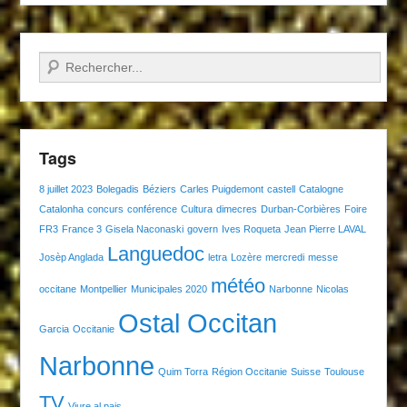
Recherche
Tags
8 juillet 2023
Bolegadis
Béziers
Carles Puigdemont
castell
Catalogne
Catalonha
concurs
conférence
Cultura
dimecres
Durban-Corbières
Foire
FR3
France 3
Gisela Naconaski
govern
Ives Roqueta
Jean Pierre LAVAL
Languedoc
Josèp Anglada
letra
Lozère
mercredi
messe
météo
occitane
Montpellier
Municipales 2020
Narbonne
Nicolas
Ostal Occitan
Garcia
Occitanie
Narbonne
Quim Torra
Région Occitanie
Suisse
Toulouse
TV
Viure al pais