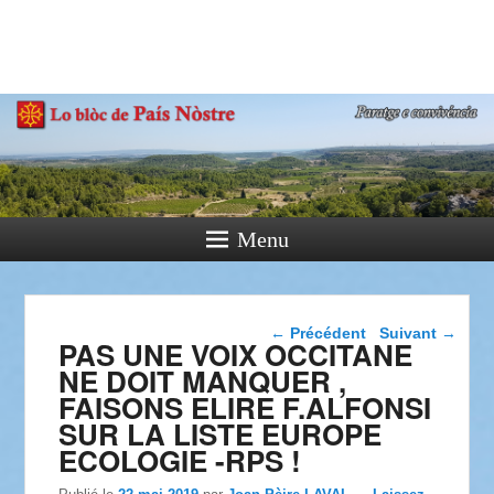
País Nòstre
Paratge e Convivència
Menu
Navigation dans les
←
Précédent
Suivant
→
PAS UNE VOIX OCCITANE
articles
NE DOIT MANQUER ,
FAISONS ELIRE F.ALFONSI
SUR LA LISTE EUROPE
ECOLOGIE -RPS !