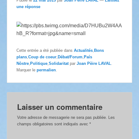
Publié le
22 mai 2019
par
Joan Pèire LAVAL
—
Laissez
une réponse
Cette entrée a été publiée dans
Actualités
,
Bons
plans
,
Coup de coeur
,
Débat/Forum
,
País
Nòstre
,
Politique
,
Solidaritat
par
Joan Pèire LAVAL
.
Marquer le
permalien
.
Laisser un commentaire
Votre adresse de messagerie ne sera pas publiée.
Les
champs obligatoires sont indiqués avec
*