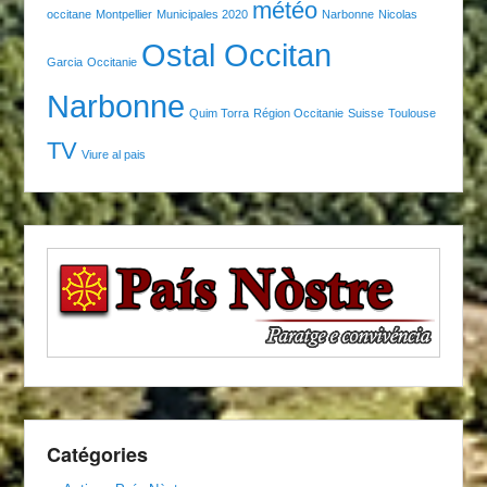
météo
occitane
Montpellier
Municipales 2020
Narbonne
Nicolas
Ostal Occitan
Garcia
Occitanie
Narbonne
Quim Torra
Région Occitanie
Suisse
Toulouse
TV
Viure al pais
Catégories