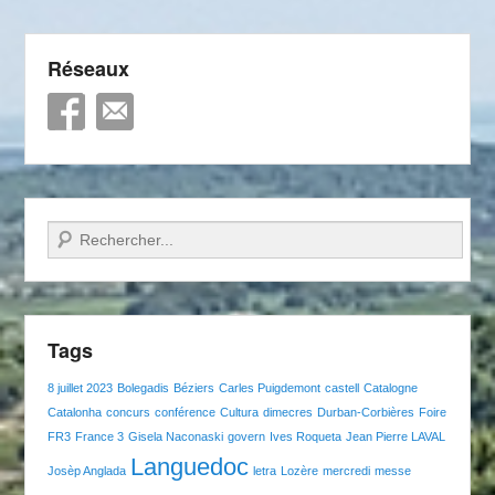
Réseaux
Recherche
Tags
8 juillet 2023
Bolegadis
Béziers
Carles Puigdemont
castell
Catalogne
Catalonha
concurs
conférence
Cultura
dimecres
Durban-Corbières
Foire
FR3
France 3
Gisela Naconaski
govern
Ives Roqueta
Jean Pierre LAVAL
Languedoc
Josèp Anglada
letra
Lozère
mercredi
messe