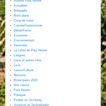
Actions País Nòstre
Actualités
Bolegadis
Bons plans
Coup de coeur
Cuisine/Gastronomie
Débat/Forum
Economie
Environnement
Festivités
La Lettre de País Nòstre
Langues
Liens et autres infos
Livre
Loisirs/Culture
Memoria
Municipales 2020
Non classé
País Nòstre
Politique
Produit en Occitanie
Sciences et Technologies