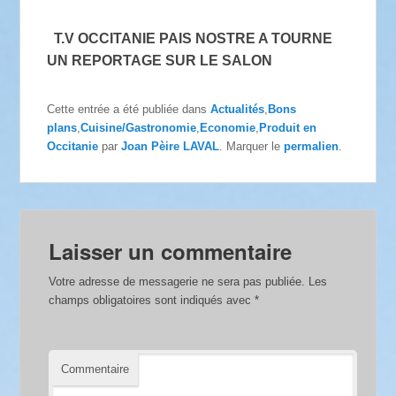
T.V OCCITANIE PAIS NOSTRE A TOURNE
UN REPORTAGE SUR LE SALON
Cette entrée a été publiée dans
Actualités
,
Bons
plans
,
Cuisine/Gastronomie
,
Economie
,
Produit en
Occitanie
par
Joan Pèire LAVAL
. Marquer le
permalien
.
Laisser un commentaire
Votre adresse de messagerie ne sera pas publiée.
Les
champs obligatoires sont indiqués avec
*
Commentaire