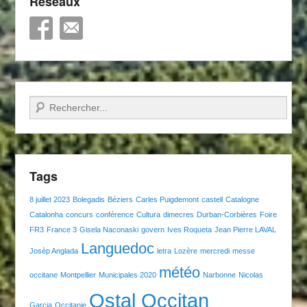
Réseaux
Recherche
Tags
8 juillet 2023
Bolegadis
Béziers
Carles Puigdemont
castell
Catalogne
Catalonha
concurs
conférence
Cultura
dimecres
Durban-Corbières
Foire
FR3
France 3
Gisela Naconaski
govern
Ives Roqueta
Jean Pierre LAVAL
Languedoc
Josèp Anglada
letra
Lozère
mercredi
messe
météo
occitane
Montpellier
Municipales 2020
Narbonne
Nicolas
Ostal Occitan
Garcia
Occitanie