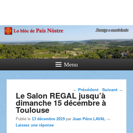
País Nòstre
Paratge e Convivència
Menu
Navigation dans les
←
Précédent
Suivant
→
Le Salon REGAL jusqu’à
articles
dimanche 15 décembre à
Toulouse
Publié le
13 décembre 2019
par
Joan Pèire LAVAL
—
Laissez une réponse