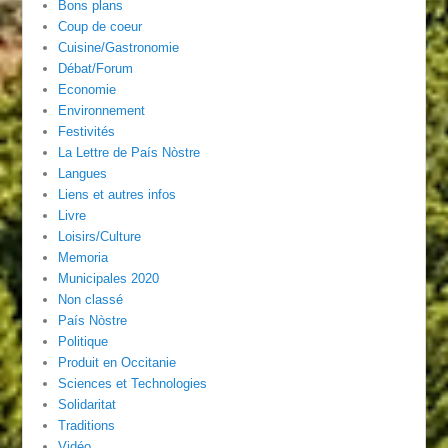
Bons plans
Coup de coeur
Cuisine/Gastronomie
Débat/Forum
Economie
Environnement
Festivités
La Lettre de País Nòstre
Langues
Liens et autres infos
Livre
Loisirs/Culture
Memoria
Municipales 2020
Non classé
País Nòstre
Politique
Produit en Occitanie
Sciences et Technologies
Solidaritat
Traditions
Vidéo