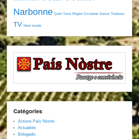
Narbonne
Quim Torra
Région Occitanie
Suisse
Toulouse
TV
Viure al pais
Catégories
Actions País Nòstre
Actualités
Bolegadis