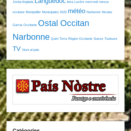
Languedoc
Josèp Anglada
letra
Lozère
mercredi
messe
météo
occitane
Montpellier
Municipales 2020
Narbonne
Nicolas
Ostal Occitan
Garcia
Occitanie
Narbonne
Quim Torra
Région Occitanie
Suisse
Toulouse
TV
Viure al pais
Catégories