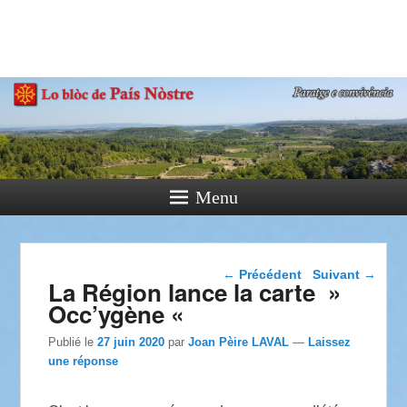
País Nòstre
Paratge e Convivència
Menu
Navigation dans les
←
Précédent
Suivant
→
La Région lance la carte »
articles
Occ’ygène «
Publié le
27 juin 2020
par
Joan Pèire LAVAL
—
Laissez
une réponse