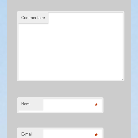
Commentaire
Nom
*
E-mail
*