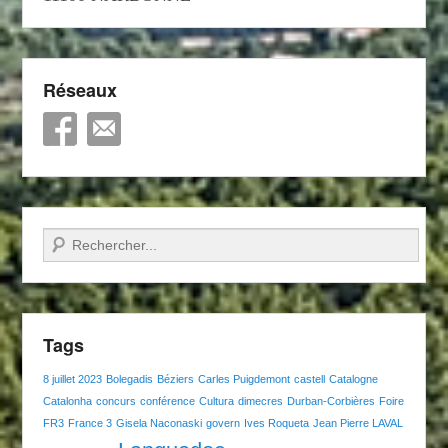
Réseaux
Recherche
Tags
8 juillet 2023
Bolegadis
Béziers
Carles Puigdemont
castell
Catalogne
Catalonha
concurs
conférence
Cultura
dimecres
Durban-Corbières
Foire
FR3
France 3
Gisela Naconaski
govern
Ives Roqueta
Jean Pierre LAVAL