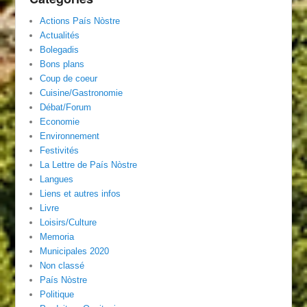
Actions País Nòstre
Actualités
Bolegadis
Bons plans
Coup de coeur
Cuisine/Gastronomie
Débat/Forum
Economie
Environnement
Festivités
La Lettre de País Nòstre
Langues
Liens et autres infos
Livre
Loisirs/Culture
Memoria
Municipales 2020
Non classé
País Nòstre
Politique