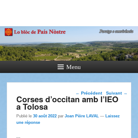
País Nòstre
Paratge e Convivència
Menu
Navigation dans les
←
Précédent
Suivant
→
Corses d’occitan amb l’IEO
articles
a Tolosa
Publié le
30 août 2022
par
Joan Pèire LAVAL
—
Laissez
une réponse