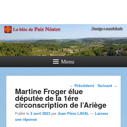
País Nòstre
Paratge e Convivència
Menu
Navigation dans les
←
Précédent
Suivant
→
Martine Froger élue
articles
députée de la 1ére
circonscription de l’Ariège
Publié le
2 avril 2023
par
Joan Pèire LAVAL
—
Laissez
une réponse