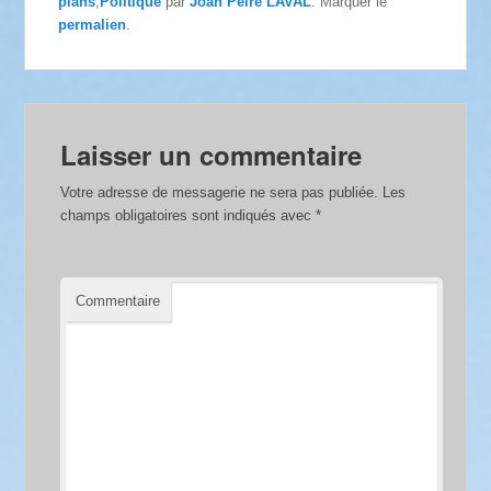
plans
,
Politique
par
Joan Pèire LAVAL
. Marquer le
permalien
.
Laisser un commentaire
Votre adresse de messagerie ne sera pas publiée.
Les
champs obligatoires sont indiqués avec
*
Commentaire