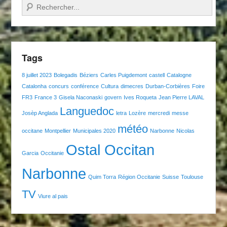
Recherche
Tags
8 juillet 2023
Bolegadis
Béziers
Carles Puigdemont
castell
Catalogne
Catalonha
concurs
conférence
Cultura
dimecres
Durban-Corbières
Foire
FR3
France 3
Gisela Naconaski
govern
Ives Roqueta
Jean Pierre LAVAL
Languedoc
Josèp Anglada
letra
Lozère
mercredi
messe
météo
occitane
Montpellier
Municipales 2020
Narbonne
Nicolas
Ostal Occitan
Garcia
Occitanie
Narbonne
Quim Torra
Région Occitanie
Suisse
Toulouse
TV
Viure al pais