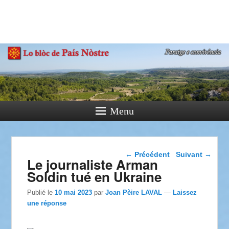
País Nòstre
Paratge e Convivència
Menu
Navigation dans les
←
Précédent
Suivant
→
Le journaliste Arman
articles
Soldin tué en Ukraine
Publié le
10 mai 2023
par
Joan Pèire LAVAL
—
Laissez
une réponse