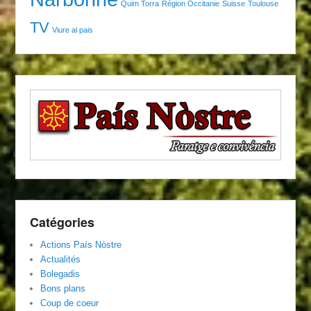
Quim Torra
Région Occitanie
Suisse
Toulouse
TV
Viure al pais
Catégories
Actions País Nòstre
Actualités
Bolegadis
Bons plans
Coup de coeur