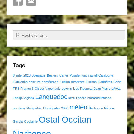
Recherche
Tags
8 juillet 2023
Bolegadis
Béziers
Carles Puigdemont
castell
Catalogne
Catalonha
concurs
conférence
Cultura
dimecres
Durban-Corbières
Foire
FR3
France 3
Gisela Naconaski
govern
Ives Roqueta
Jean Pierre LAVAL
Languedoc
Josèp Anglada
letra
Lozère
mercredi
messe
météo
occitane
Montpellier
Municipales 2020
Narbonne
Nicolas
Ostal Occitan
Garcia
Occitanie
Narbonne