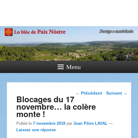
País Nòstre
Paratge e Convivència
Menu
Navigation dans les
←
Précédent
Suivant
→
Blocages du 17
articles
novembre… la colère
monte !
Publié le
7 novembre 2018
par
Joan Pèire LAVAL
—
Laissez une réponse