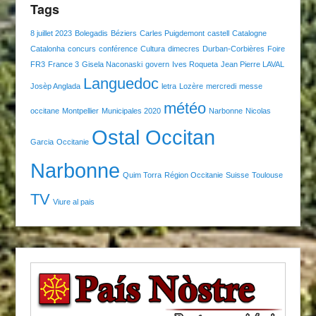
Tags
8 juillet 2023
Bolegadis
Béziers
Carles Puigdemont
castell
Catalogne
Catalonha
concurs
conférence
Cultura
dimecres
Durban-Corbières
Foire
FR3
France 3
Gisela Naconaski
govern
Ives Roqueta
Jean Pierre LAVAL
Languedoc
Josèp Anglada
letra
Lozère
mercredi
messe
météo
occitane
Montpellier
Municipales 2020
Narbonne
Nicolas
Ostal Occitan
Garcia
Occitanie
Narbonne
Quim Torra
Région Occitanie
Suisse
Toulouse
TV
Viure al pais