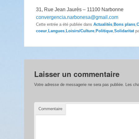
31, Rue Jean Jaurès – 11100 Narbonne
convergencia.narbonesa@gmail.com
Cette entrée a été publiée dans
Actualités
,
Bons plans
,
C
coeur
,
Langues
,
Loisirs/Culture
,
Politique
,
Solidaritat
p
Laisser un commentaire
Votre adresse de messagerie ne sera pas publiée.
Les cha
Commentaire