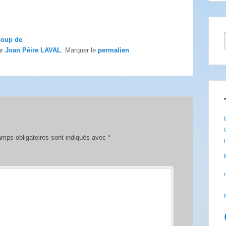
oup de
ar
Joan Pèire LAVAL
. Marquer le
permalien
.
mps obligatoires sont indiqués avec
*