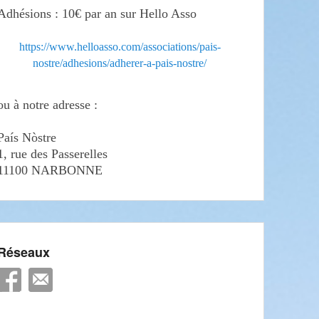
Adhésions : 10€ par an sur Hello Asso
https://www.helloasso.com/associations/pais-
nostre/adhesions/adherer-a-pais-nostre/
ou à notre adresse :
País Nòstre
1, rue des Passerelles
11100 NARBONNE
Réseaux