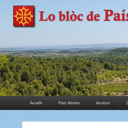
País Nòstre
Paratge e Convivència
Premier menu
Acuèlh
País Nòstre
Accions