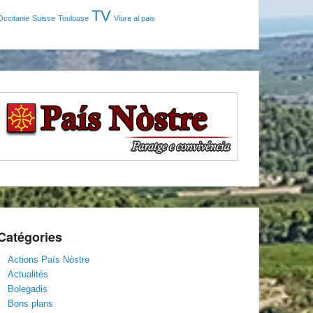
TV
Occitanie
Suisse
Toulouse
Viure al pais
Catégories
Actions País Nòstre
Actualités
Bolegadis
Bons plans