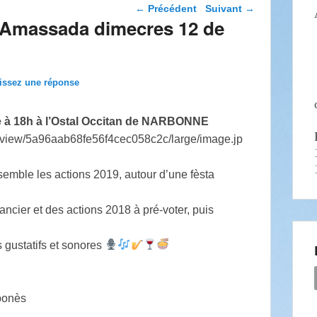
Navigation dans les
←
Précédent
Suivant
→
articles
 Amassada dimecres 12 de
issez une réponse
 à 18h à l’Ostal Occitan de NARBONNE
emble les actions 2019, autour d’une fèsta
nancier et des actions 2018 à pré-voter, puis
s gustatifs et sonores
bonès