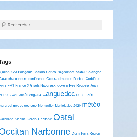
Recherche
Tags
8 juillet 2023
Bolegadis
Béziers
Carles Puigdemont
castell
Catalogne
Catalonha
concurs
conférence
Cultura
dimecres
Durban-Corbières
Foire
FR3
France 3
Gisela Naconaski
govern
Ives Roqueta
Jean
Languedoc
Pierre LAVAL
Josèp Anglada
letra
Lozère
météo
mercredi
messe occitane
Montpellier
Municipales 2020
Ostal
Narbonne
Nicolas Garcia
Occitanie
Occitan Narbonne
Quim Torra
Région