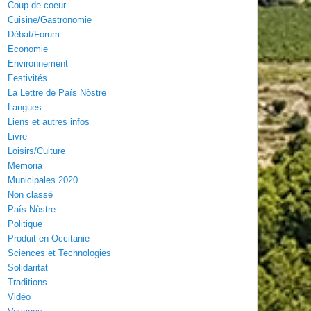
Coup de coeur
Cuisine/Gastronomie
Débat/Forum
Economie
Environnement
Festivités
La Lettre de País Nòstre
Langues
Liens et autres infos
Livre
Loisirs/Culture
Memoria
Municipales 2020
Non classé
País Nòstre
Politique
Produit en Occitanie
Sciences et Technologies
Solidaritat
Traditions
Vidéo