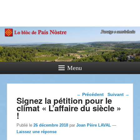
País Nòstre
Paratge e Convivència
Menu
Navigation dans les
←
Précédent
Suivant
→
Signez la pétition pour le
articles
climat « L’affaire du siècle »
!
Publié le
26 décembre 2018
par
Joan Pèire LAVAL
—
Laissez une réponse