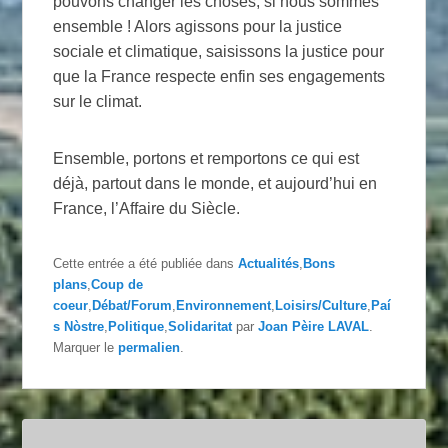
pouvons changer les choses, si nous sommes
ensemble ! Alors agissons pour la justice
sociale et climatique, saisissons la justice pour
que la France respecte enfin ses engagements
sur le climat.
Ensemble, portons et remportons ce qui est
déjà, partout dans le monde, et aujourd’hui en
France, l’Affaire du Siècle.
Cette entrée a été publiée dans
Actualités
,
Bons
plans
,
Coup de
coeur
,
Débat/Forum
,
Environnement
,
Loisirs/Culture
,
Paí
s Nòstre
,
Politique
,
Solidaritat
par
Joan Pèire LAVAL
.
Marquer le
permalien
.