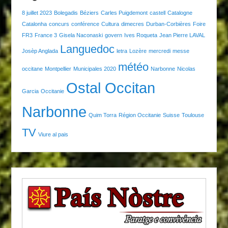
8 juillet 2023
Bolegadis
Béziers
Carles Puigdemont
castell
Catalogne
Catalonha
concurs
conférence
Cultura
dimecres
Durban-Corbières
Foire
FR3
France 3
Gisela Naconaski
govern
Ives Roqueta
Jean Pierre LAVAL
Languedoc
Josèp Anglada
letra
Lozère
mercredi
messe
météo
occitane
Montpellier
Municipales 2020
Narbonne
Nicolas
Ostal Occitan
Garcia
Occitanie
Narbonne
Quim Torra
Région Occitanie
Suisse
Toulouse
TV
Viure al pais