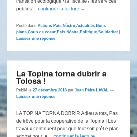
transition écologique / la fiscalité / les services
publics
…continuer la lecture →
Posté dans
Actions País Nòstre
,
Actualités
,
Bons
plans
,
Coup de coeur
,
País Nòstre
,
Politique
,
Solidaritat
|
Laissez une réponse
La Topina torna dubrir a
Tolosa !
Publié le
27 décembre 2018
par
Joan Pèire LAVAL
—
Laissez une réponse
LA TOPINA TORNA DOBRIR Adieu a tots, Pas
de trêve pour la coopérative de la Topina ! Les
travaux continuent pour que tout soit prêt e plan
adobat pour le
…continuer la lecture →