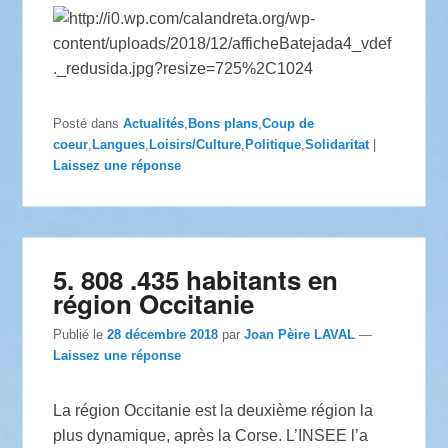
Posté dans
Actualités
,
Bons plans
,
Coup de
coeur
,
Langues
,
Loisirs/Culture
,
Politique
,
Solidaritat
|
Laissez une réponse
5. 808 .435 habitants en
région Occitanie
Publié le
28 décembre 2018
par
Joan Pèire LAVAL
—
Laissez une réponse
La région Occitanie est la deuxième région la
plus dynamique, après la Corse. L’INSEE l’a