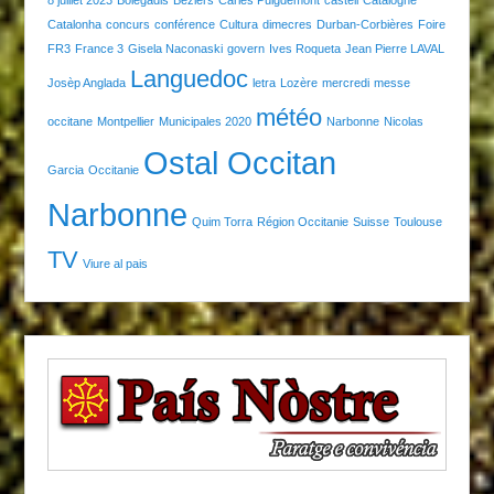
8 juillet 2023
Bolegadis
Béziers
Carles Puigdemont
castell
Catalogne
Catalonha
concurs
conférence
Cultura
dimecres
Durban-Corbières
Foire
FR3
France 3
Gisela Naconaski
govern
Ives Roqueta
Jean Pierre LAVAL
Languedoc
Josèp Anglada
letra
Lozère
mercredi
messe
météo
occitane
Montpellier
Municipales 2020
Narbonne
Nicolas
Ostal Occitan
Garcia
Occitanie
Narbonne
Quim Torra
Région Occitanie
Suisse
Toulouse
TV
Viure al pais