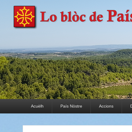
País Nòstre
Paratge e Convivència
Premier menu
Acuèlh
País Nòstre
Accions