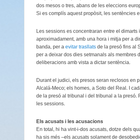
dos mesos o tres, abans de les eleccions euro
Si es complís aquest propòsit, les sentències es 
Les sessions es concentraran entre el dimarts i 
aproximadament, amb una hora i mitja per a di
banda, per a
evitar trasllats
de la presó fins al
per a deixar dos dies setmanals als membres de
deliberacions amb vista a dictar sentència.
Durant el judici, els presos seran reclosos en
Alcalá-Meco; els homes, a Soto del Real. I cad
de la presó al tribunal i del tribunal a la pres
les sessions.
Els acusats i les acusacions
En total, hi ha vint-i-dos acusats, dotze dels 
ha sis més –els acusats solament de desobedièn