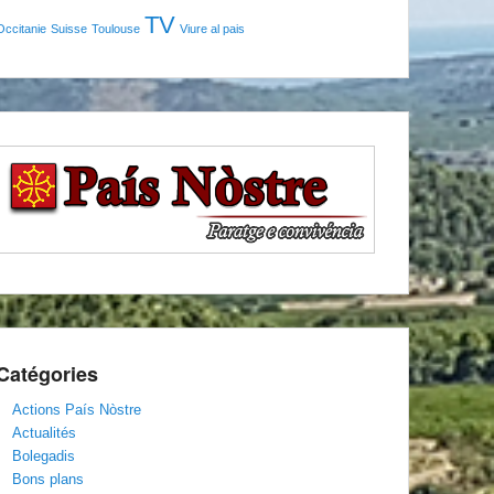
TV
Occitanie
Suisse
Toulouse
Viure al pais
Catégories
Actions País Nòstre
Actualités
Bolegadis
Bons plans