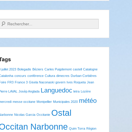
Recherche
Tags
8 juillet 2023
Bolegadis
Béziers
Carles Puigdemont
castell
Catalogne
Catalonha
concurs
conférence
Cultura
dimecres
Durban-Corbières
Foire
FR3
France 3
Gisela Naconaski
govern
Ives Roqueta
Jean
Languedoc
Pierre LAVAL
Josèp Anglada
letra
Lozère
météo
mercredi
messe occitane
Montpellier
Municipales 2020
Ostal
Narbonne
Nicolas Garcia
Occitanie
Occitan Narbonne
Quim Torra
Région