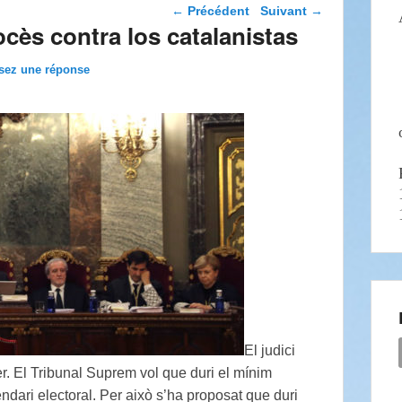
Navigation dans les
←
Précédent
Suivant
→
articles
ocès contra los catalanistas
sez une réponse
El judici
r. El Tribunal Suprem vol que duri el mínim
ndari electoral. Per això s’ha proposat que duri