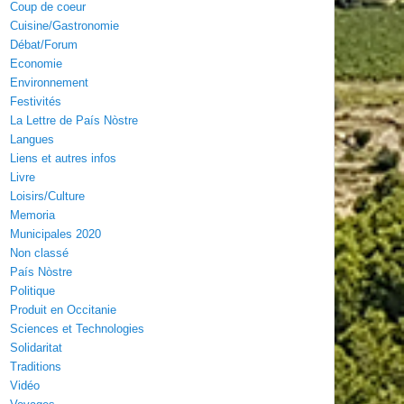
Coup de coeur
Cuisine/Gastronomie
Débat/Forum
Economie
Environnement
Festivités
La Lettre de País Nòstre
Langues
Liens et autres infos
Livre
Loisirs/Culture
Memoria
Municipales 2020
Non classé
País Nòstre
Politique
Produit en Occitanie
Sciences et Technologies
Solidaritat
Traditions
Vidéo