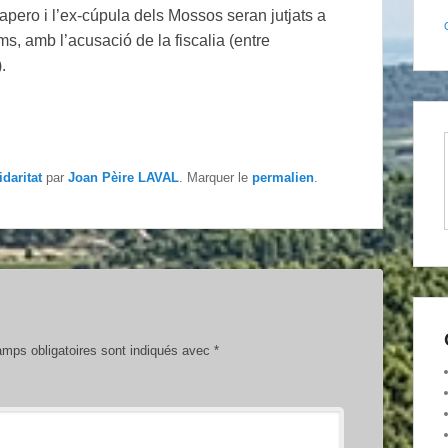
rapero i l’ex-cúpula dels Mossos seran jutjats a
s, amb l’acusació de la fiscalia (entre
.
idaritat
par
Joan Pèire LAVAL
. Marquer le
permalien
.
mps obligatoires sont indiqués avec
*