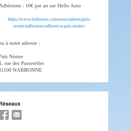
Adhésions : 10€ par an sur Hello Asso
https://www.helloasso.com/associations/pais-
nostre/adhesions/adherer-a-pais-nostre/
ou à notre adresse :
País Nòstre
1, rue des Passerelles
11100 NARBONNE
Réseaux