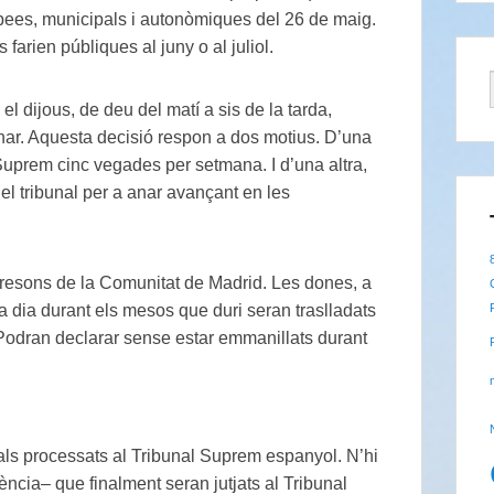
pees, municipals i autonòmiques del 26 de maig.
farien públiques al juny o al juliol.
el dijous, de deu del matí a sis de la tarda,
nar. Aquesta decisió respon a dos motius. D’una
 Suprem cinc vegades per setmana. I d’una altra,
l tribunal per a anar avançant en les
 presons de la Comunitat de Madrid. Les dones, a
a dia durant els mesos que duri seran traslladats
ó. Podran declarar sense estar emmanillats durant
quals processats al Tribunal Suprem espanyol. N’hi
cia– que finalment seran jutjats al Tribunal