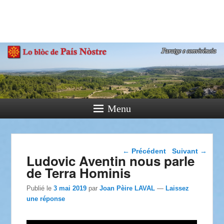
País Nòstre
Paratge e Convivència
Menu
Navigation dans les
←
Précédent
Suivant
→
Ludovic Aventin nous parle
articles
de Terra Hominis
Publié le
3 mai 2019
par
Joan Pèire LAVAL
—
Laissez
une réponse