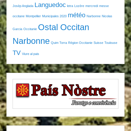
Languedoc
Josèp Anglada
letra
Lozère
mercredi
messe
météo
occitane
Montpellier
Municipales 2020
Narbonne
Nicolas
Ostal Occitan
Garcia
Occitanie
Narbonne
Quim Torra
Région Occitanie
Suisse
Toulouse
TV
Viure al pais