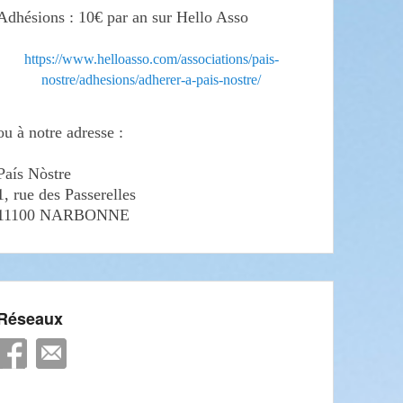
Adhésions : 10€ par an sur Hello Asso
https://www.helloasso.com/associations/pais-
nostre/adhesions/adherer-a-pais-nostre/
ou à notre adresse :
País Nòstre
1, rue des Passerelles
11100 NARBONNE
Réseaux