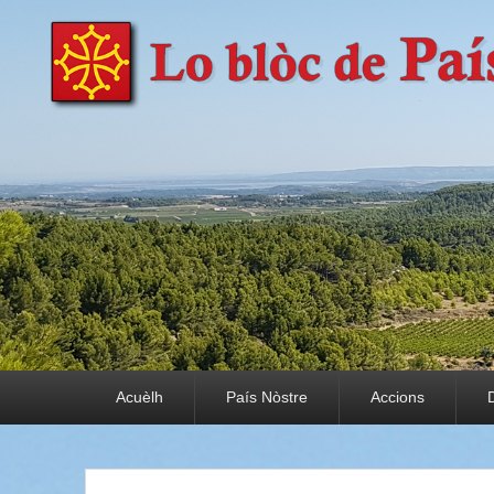
País Nòstre
Paratge e Convivència
Premier menu
Acuèlh
País Nòstre
Accions