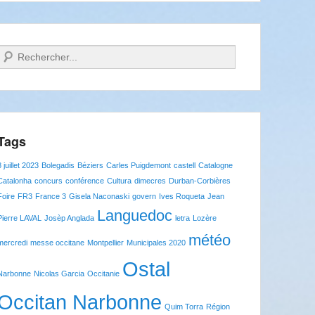
Recherche
Tags
8 juillet 2023
Bolegadis
Béziers
Carles Puigdemont
castell
Catalogne
Catalonha
concurs
conférence
Cultura
dimecres
Durban-Corbières
Foire
FR3
France 3
Gisela Naconaski
govern
Ives Roqueta
Jean
Languedoc
Pierre LAVAL
Josèp Anglada
letra
Lozère
météo
mercredi
messe occitane
Montpellier
Municipales 2020
Ostal
Narbonne
Nicolas Garcia
Occitanie
Occitan Narbonne
Quim Torra
Région