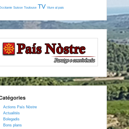
TV
Occitanie
Suisse
Toulouse
Viure al pais
Catégories
Actions País Nòstre
Actualités
Bolegadis
Bons plans