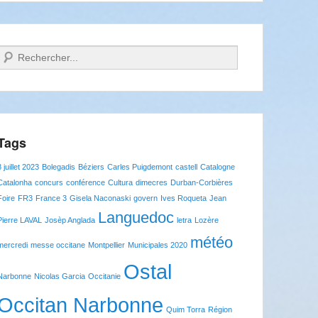
Recherche
Tags
8 juillet 2023
Bolegadis
Béziers
Carles Puigdemont
castell
Catalogne
Catalonha
concurs
conférence
Cultura
dimecres
Durban-Corbières
Foire
FR3
France 3
Gisela Naconaski
govern
Ives Roqueta
Jean
Languedoc
Pierre LAVAL
Josèp Anglada
letra
Lozère
météo
mercredi
messe occitane
Montpellier
Municipales 2020
Ostal
Narbonne
Nicolas Garcia
Occitanie
Occitan Narbonne
Quim Torra
Région