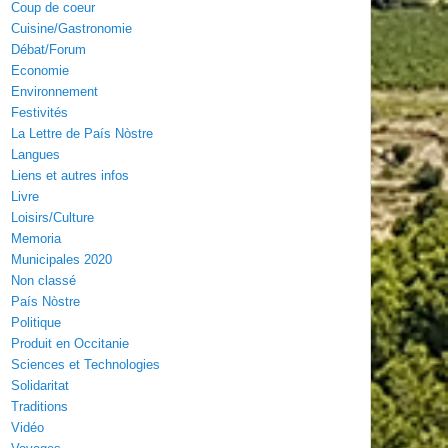
Coup de coeur
Cuisine/Gastronomie
Débat/Forum
Economie
Environnement
Festivités
La Lettre de País Nòstre
Langues
Liens et autres infos
Livre
Loisirs/Culture
Memoria
Municipales 2020
Non classé
País Nòstre
Politique
Produit en Occitanie
Sciences et Technologies
Solidaritat
Traditions
Vidéo