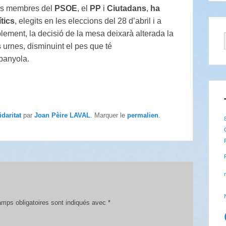
els membres del
PSOE
, el
PP
i
Ciutadans
,
ha
tics
, elegits en les eleccions del 28 d’abril i a
ablement, la decisió de la mesa deixarà alterada la
urnes, disminuint el pes que té
panyola.
idaritat
par
Joan Pèire LAVAL
. Marquer le
permalien
.
mps obligatoires sont indiqués avec
*