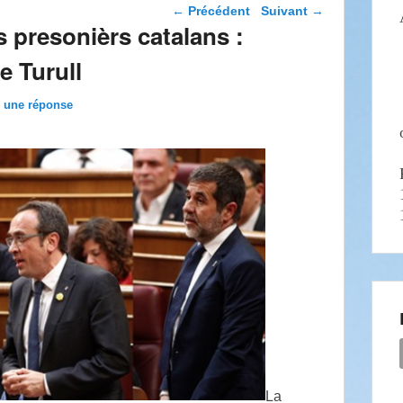
Navigation dans les
←
Précédent
Suivant
→
articles
 presonièrs catalans :
e Turull
z une réponse
La