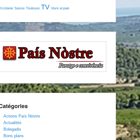
TV
Occitanie
Suisse
Toulouse
Viure al pais
Catégories
Actions País Nòstre
Actualités
Bolegadis
Bons plans