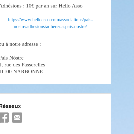
Adhésions : 10€ par an sur Hello Asso
https://www.helloasso.com/associations/pais-
nostre/adhesions/adherer-a-pais-nostre/
ou à notre adresse :
País Nòstre
1, rue des Passerelles
11100 NARBONNE
Réseaux