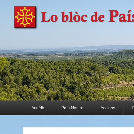
País Nòstre
Paratge e Convivència
Premier menu
Acuèlh
País Nòstre
Accions