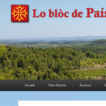
País Nòstre
Paratge e Convivència
Premier menu
Acuèlh
País Nòstre
Accions