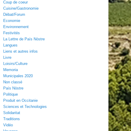
Coup de coeur
Cuisine/Gastronomie
Débat/Forum
Economie
Environnement
Festivités
La Lettre de País Nòstre
Langues
Liens et autres infos
Livre
Loisirs/Culture
Memoria
Municipales 2020
Non classé
País Nòstre
Politique
Produit en Occitanie
Sciences et Technologies
Solidaritat
Traditions
Vidéo