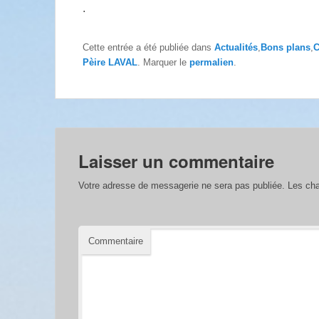
.
Cette entrée a été publiée dans
Actualités
,
Bons plans
,
C
Pèire LAVAL
. Marquer le
permalien
.
Laisser un commentaire
Votre adresse de messagerie ne sera pas publiée.
Les cha
Commentaire