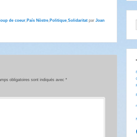
oup de coeur
,
País Nòstre
,
Politique
,
Solidaritat
par
Joan
mps obligatoires sont indiqués avec
*