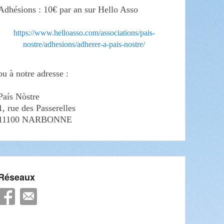
Adhésions : 10€ par an sur Hello Asso
https://www.helloasso.com/associations/pais-
nostre/adhesions/adherer-a-pais-nostre/
ou à notre adresse :
País Nòstre
1, rue des Passerelles
11100 NARBONNE
Réseaux