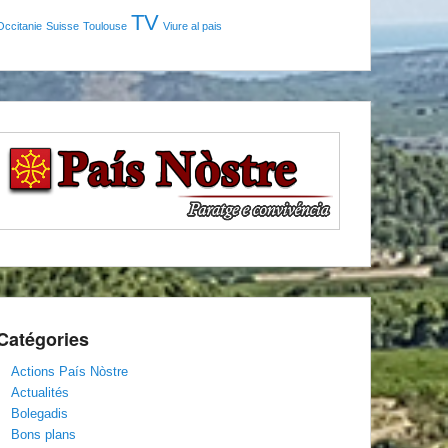
TV
Occitanie
Suisse
Toulouse
Viure al pais
Catégories
Actions País Nòstre
Actualités
Bolegadis
Bons plans