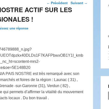
Navigation dans les
←
Précédent
Suivant
→
articles
NOSTRE ACTIF SUR LES
IONALES !
aissez une réponse
A PAIS NOSTRE est très remarqué avec son
archés et foires de la région : Launac ( 31) ,
renade -sur-Garonne (31), Verdun ( 82) ,
e qui permets d’affirmer la vitalité du mouvement
cts locaux . Du bon travail .