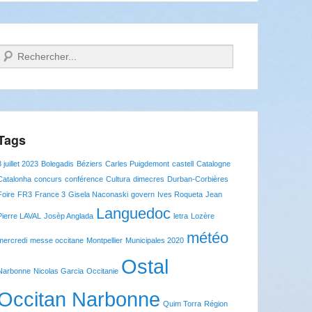
Recherche
Tags
8 juillet 2023
Bolegadis
Béziers
Carles Puigdemont
castell
Catalogne
Catalonha
concurs
conférence
Cultura
dimecres
Durban-Corbières
Foire
FR3
France 3
Gisela Naconaski
govern
Ives Roqueta
Jean
Languedoc
Pierre LAVAL
Josèp Anglada
letra
Lozère
météo
mercredi
messe occitane
Montpellier
Municipales 2020
Ostal
Narbonne
Nicolas Garcia
Occitanie
Occitan Narbonne
Quim Torra
Région