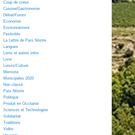
Coup de coeur
Cuisine/Gastronomie
Débat/Forum
Economie
Environnement
Festivités
La Lettre de País Nòstre
Langues
Liens et autres infos
Livre
Loisirs/Culture
Memoria
Municipales 2020
Non classé
País Nòstre
Politique
Produit en Occitanie
Sciences et Technologies
Solidaritat
Traditions
Vidéo