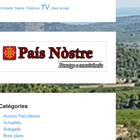
TV
Occitanie
Suisse
Toulouse
Viure al pais
Catégories
Actions País Nòstre
Actualités
Bolegadis
Bons plans