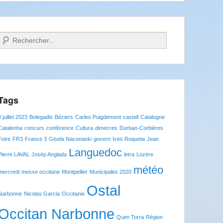
Recherche
Tags
8 juillet 2023
Bolegadis
Béziers
Carles Puigdemont
castell
Catalogne
Catalonha
concurs
conférence
Cultura
dimecres
Durban-Corbières
Foire
FR3
France 3
Gisela Naconaski
govern
Ives Roqueta
Jean
Languedoc
Pierre LAVAL
Josèp Anglada
letra
Lozère
météo
mercredi
messe occitane
Montpellier
Municipales 2020
Ostal
Narbonne
Nicolas Garcia
Occitanie
Occitan Narbonne
Quim Torra
Région