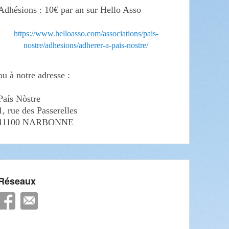
Adhésions : 10€ par an sur Hello Asso
https://www.helloasso.com/associations/pais-
nostre/adhesions/adherer-a-pais-nostre/
ou à notre adresse :
País Nòstre
1, rue des Passerelles
11100 NARBONNE
Réseaux