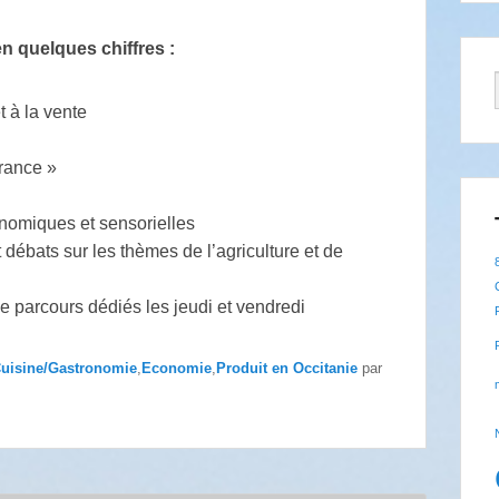
n quelques chiffres :
t à la vente
rance »
onomiques et sensorielles
 débats sur les thèmes de l’agriculture et de
de parcours dédiés les jeudi et vendredi
uisine/Gastronomie
,
Economie
,
Produit en Occitanie
par