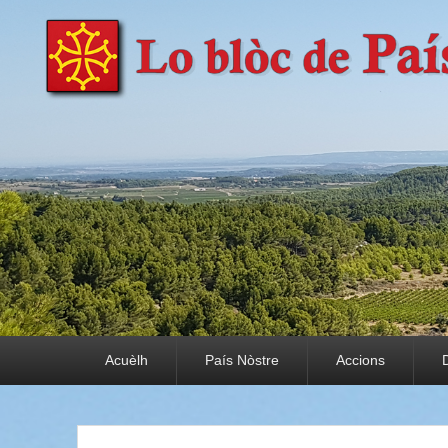
País Nòstre
Paratge e Convivència
Premier menu
Acuèlh
País Nòstre
Accions