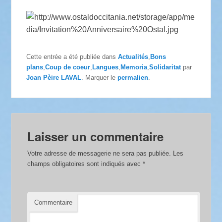
Cette entrée a été publiée dans
Actualités
,
Bons
plans
,
Coup de coeur
,
Langues
,
Memoria
,
Solidaritat
par
Joan Pèire LAVAL
. Marquer le
permalien
.
Laisser un commentaire
Votre adresse de messagerie ne sera pas publiée.
Les
champs obligatoires sont indiqués avec
*
Commentaire