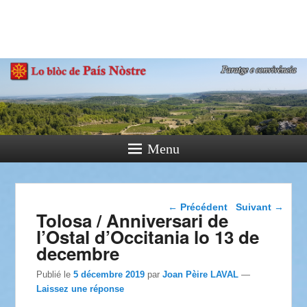
País Nòstre
Paratge e Convivència
Menu
Navigation dans les
←
Précédent
Suivant
→
Tolosa / Anniversari de
articles
l’Ostal d’Occitania lo 13 de
decembre
Publié le
5 décembre 2019
par
Joan Pèire LAVAL
—
Laissez une réponse