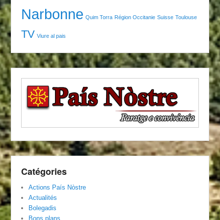
Narbonne
Quim Torra
Région Occitanie
Suisse
Toulouse
TV
Viure al pais
Catégories
Actions País Nòstre
Actualités
Bolegadis
Bons plans