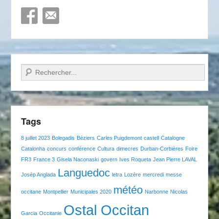
Recherche
Tags
8 juillet 2023
Bolegadis
Béziers
Carles Puigdemont
castell
Catalogne
Catalonha
concurs
conférence
Cultura
dimecres
Durban-Corbières
Foire
FR3
France 3
Gisela Naconaski
govern
Ives Roqueta
Jean Pierre LAVAL
Languedoc
Josèp Anglada
letra
Lozère
mercredi
messe
météo
occitane
Montpellier
Municipales 2020
Narbonne
Nicolas
Ostal Occitan
Garcia
Occitanie