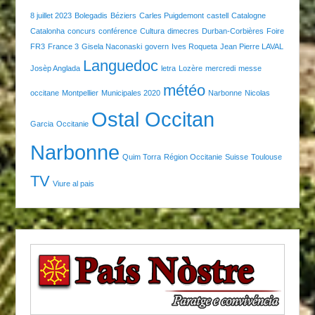
8 juillet 2023
Bolegadis
Béziers
Carles Puigdemont
castell
Catalogne
Catalonha
concurs
conférence
Cultura
dimecres
Durban-Corbières
Foire
FR3
France 3
Gisela Naconaski
govern
Ives Roqueta
Jean Pierre LAVAL
Languedoc
Josèp Anglada
letra
Lozère
mercredi
messe
météo
occitane
Montpellier
Municipales 2020
Narbonne
Nicolas
Ostal Occitan
Garcia
Occitanie
Narbonne
Quim Torra
Région Occitanie
Suisse
Toulouse
TV
Viure al pais