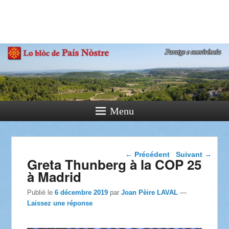
País Nòstre
Paratge e Convivència
Menu
Navigation dans les
←
Précédent
Suivant
→
Greta Thunberg à la COP 25
articles
à Madrid
Publié le
6 décembre 2019
par
Joan Pèire LAVAL
—
Laissez une réponse