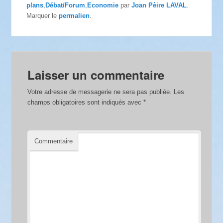
plans
,
Débat/Forum
,
Economie
par
Joan Pèire LAVAL
.
Marquer le
permalien
.
Laisser un commentaire
Votre adresse de messagerie ne sera pas publiée.
Les
champs obligatoires sont indiqués avec
*
Commentaire