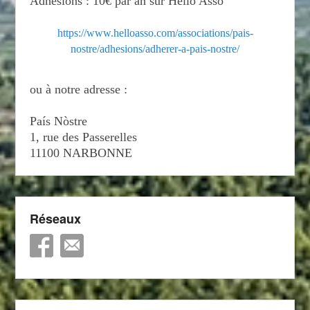
Adhésions : 10€ par an sur Hello Asso
https://www.helloasso.com/associations/pais-
nostre/adhesions/adherer-a-pais-nostre/
ou à notre adresse :
País Nòstre
1, rue des Passerelles
11100 NARBONNE
Réseaux