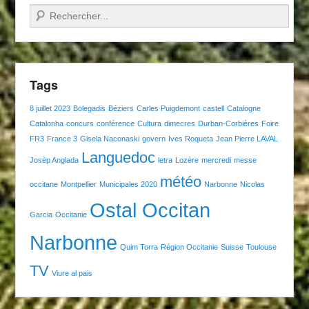
Recherche
Tags
8 juillet 2023
Bolegadis
Béziers
Carles Puigdemont
castell
Catalogne
Catalonha
concurs
conférence
Cultura
dimecres
Durban-Corbières
Foire
FR3
France 3
Gisela Naconaski
govern
Ives Roqueta
Jean Pierre LAVAL
Languedoc
Josèp Anglada
letra
Lozère
mercredi
messe
météo
occitane
Montpellier
Municipales 2020
Narbonne
Nicolas
Ostal Occitan
Garcia
Occitanie
Narbonne
Quim Torra
Région Occitanie
Suisse
Toulouse
TV
Viure al pais