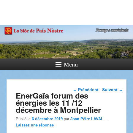
País Nòstre
Paratge e Convivència
Menu
Navigation dans les
←
Précédent
Suivant
→
EnerGaïa forum des
articles
énergies les 11 /12
décembre à Montpellier
Publié le
6 décembre 2019
par
Joan Pèire LAVAL
—
Laissez une réponse