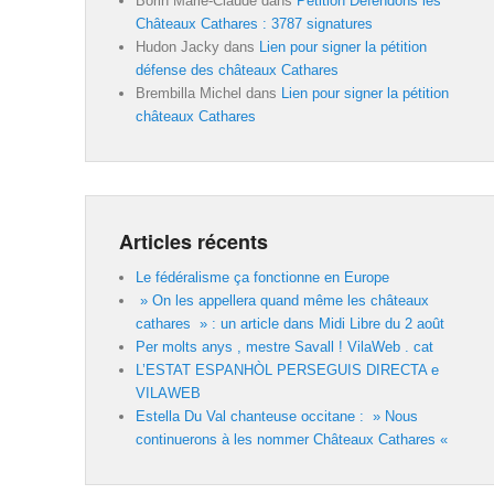
Borin Marie-Claude
dans
Pétition Défendons les
Châteaux Cathares : 3787 signatures
Hudon Jacky
dans
Lien pour signer la pétition
défense des châteaux Cathares
Brembilla Michel
dans
Lien pour signer la pétition
châteaux Cathares
Articles récents
Le fédéralisme ça fonctionne en Europe
» On les appellera quand même les châteaux
cathares » : un article dans Midi Libre du 2 août
Per molts anys , mestre Savall ! VilaWeb . cat
L’ESTAT ESPANHÒL PERSEGUIS DIRECTA e
VILAWEB
Estella Du Val chanteuse occitane : » Nous
continuerons à les nommer Châteaux Cathares «