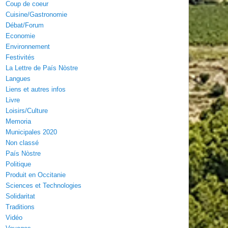
Coup de coeur
Cuisine/Gastronomie
Débat/Forum
Economie
Environnement
Festivités
La Lettre de País Nòstre
Langues
Liens et autres infos
Livre
Loisirs/Culture
Memoria
Municipales 2020
Non classé
País Nòstre
Politique
Produit en Occitanie
Sciences et Technologies
Solidaritat
Traditions
Vidéo