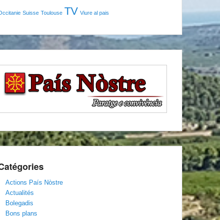
TV
Occitanie
Suisse
Toulouse
Viure al pais
Catégories
Actions País Nòstre
Actualités
Bolegadis
Bons plans