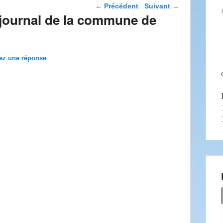
Navigation dans les
←
Précédent
Suivant
→
articles
 journal de la commune de
ez une réponse