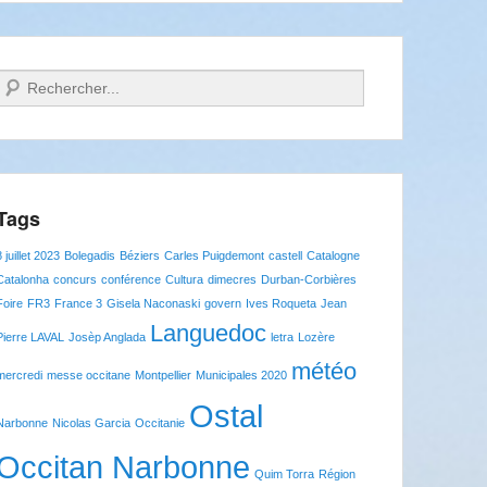
Recherche
Tags
8 juillet 2023
Bolegadis
Béziers
Carles Puigdemont
castell
Catalogne
Catalonha
concurs
conférence
Cultura
dimecres
Durban-Corbières
Foire
FR3
France 3
Gisela Naconaski
govern
Ives Roqueta
Jean
Languedoc
Pierre LAVAL
Josèp Anglada
letra
Lozère
météo
mercredi
messe occitane
Montpellier
Municipales 2020
Ostal
Narbonne
Nicolas Garcia
Occitanie
Occitan Narbonne
Quim Torra
Région