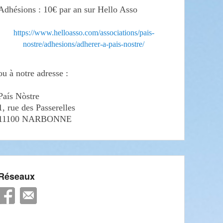
Adhésions : 10€ par an sur Hello Asso
https://www.helloasso.com/associations/pais-
nostre/adhesions/adherer-a-pais-nostre/
ou à notre adresse :
País Nòstre
1, rue des Passerelles
11100 NARBONNE
Réseaux