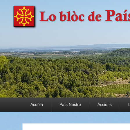
País Nòstre
Paratge e Convivència
Premier menu
Acuèlh
País Nòstre
Accions