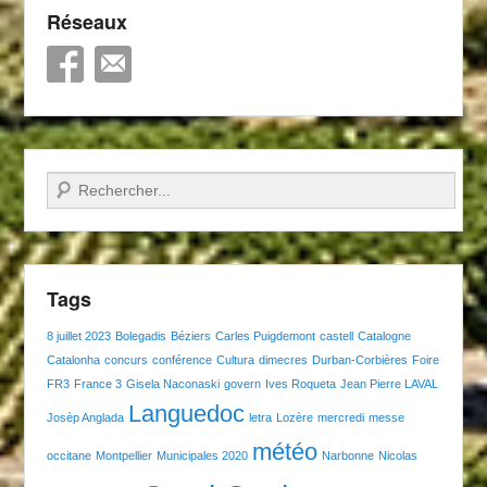
Réseaux
Recherche
Tags
8 juillet 2023
Bolegadis
Béziers
Carles Puigdemont
castell
Catalogne
Catalonha
concurs
conférence
Cultura
dimecres
Durban-Corbières
Foire
FR3
France 3
Gisela Naconaski
govern
Ives Roqueta
Jean Pierre LAVAL
Languedoc
Josèp Anglada
letra
Lozère
mercredi
messe
météo
occitane
Montpellier
Municipales 2020
Narbonne
Nicolas