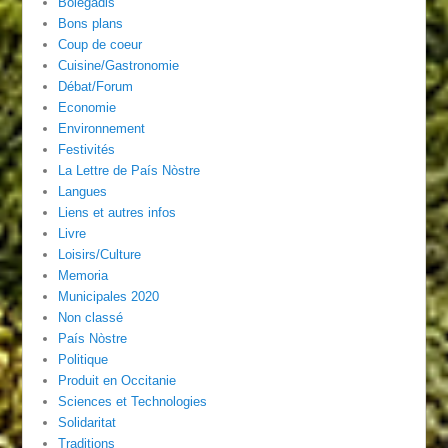
Bolegadis
Bons plans
Coup de coeur
Cuisine/Gastronomie
Débat/Forum
Economie
Environnement
Festivités
La Lettre de País Nòstre
Langues
Liens et autres infos
Livre
Loisirs/Culture
Memoria
Municipales 2020
Non classé
País Nòstre
Politique
Produit en Occitanie
Sciences et Technologies
Solidaritat
Traditions