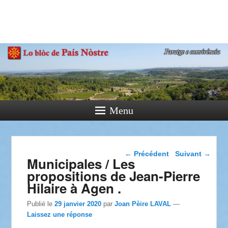
País Nòstre
Paratge e Convivència
Menu
Navigation dans les
←
Précédent
Suivant
→
Municipales / Les
articles
propositions de Jean-Pierre
Hilaire à Agen .
Publié le
29 janvier 2020
par
Joan Pèire LAVAL
—
Laissez une réponse