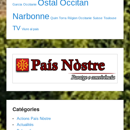
Ostal Occitan
Garcia
Occitanie
Narbonne
Quim Torra
Région Occitanie
Suisse
Toulouse
TV
Viure al pais
Catégories
Actions País Nòstre
Actualités