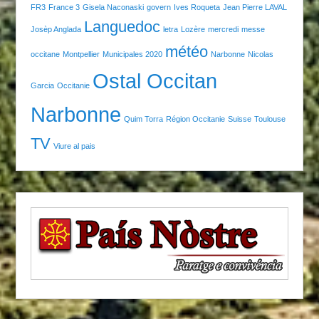
FR3
France 3
Gisela Naconaski
govern
Ives Roqueta
Jean Pierre LAVAL
Languedoc
Josèp Anglada
letra
Lozère
mercredi
messe
météo
occitane
Montpellier
Municipales 2020
Narbonne
Nicolas
Ostal Occitan
Garcia
Occitanie
Narbonne
Quim Torra
Région Occitanie
Suisse
Toulouse
TV
Viure al pais