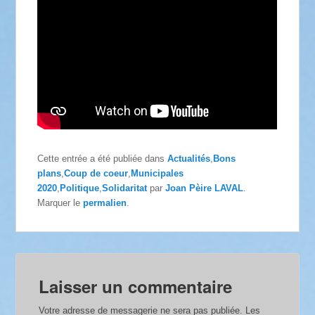
Cette entrée a été publiée dans
Actualités
,
Bons
plans
,
Coup de coeur
,
Municipales
2020
,
Politique
,
Solidaritat
par
Joan Pèire LAVAL
.
Marquer le
permalien
.
Laisser un commentaire
Votre adresse de messagerie ne sera pas publiée.
Les