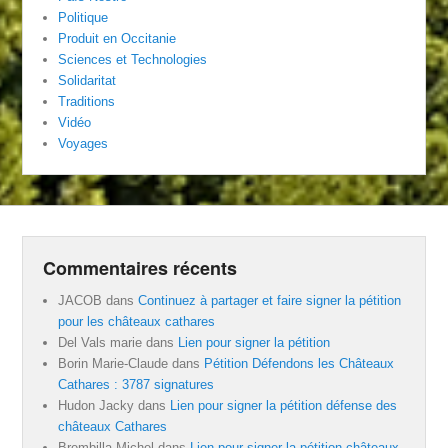
Politique
Produit en Occitanie
Sciences et Technologies
Solidaritat
Traditions
Vidéo
Voyages
Commentaires récents
JACOB
dans
Continuez à partager et faire signer la pétition
pour les châteaux cathares
Del Vals marie
dans
Lien pour signer la pétition
Borin Marie-Claude
dans
Pétition Défendons les Châteaux
Cathares : 3787 signatures
Hudon Jacky
dans
Lien pour signer la pétition défense des
châteaux Cathares
Brembilla Michel
dans
Lien pour signer la pétition châteaux