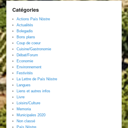
Catégories
Actions País Nòstre
Actualités
Bolegadis
Bons plans
Coup de coeur
Cuisine/Gastronomie
Débat/Forum
Economie
Environnement
Festivités
La Lettre de País Nòstre
Langues
Liens et autres infos
Livre
Loisirs/Culture
Memoria
Municipales 2020
Non classé
País Nòstre