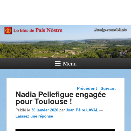
País Nòstre
Paratge e Convivència
Menu
Navigation dans les
←
Précédent
Suivant
→
Nadia Pellefigue engagée
articles
pour Toulouse !
Publié le
30 janvier 2020
par
Joan Pèire LAVAL
—
Laissez une réponse