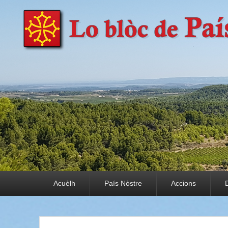
País Nòstre
Paratge e Convivència
Premier menu
Acuèlh
País Nòstre
Accions