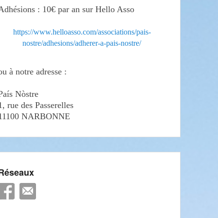
Adhésions : 10€ par an sur Hello Asso
https://www.helloasso.com/associations/pais-
nostre/adhesions/adherer-a-pais-nostre/
ou à notre adresse :
País Nòstre
1, rue des Passerelles
11100 NARBONNE
Réseaux