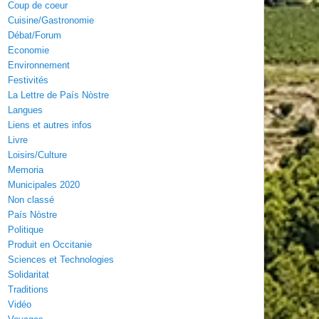
Coup de coeur
Cuisine/Gastronomie
Débat/Forum
Economie
Environnement
Festivités
La Lettre de País Nòstre
Langues
Liens et autres infos
Livre
Loisirs/Culture
Memoria
Municipales 2020
Non classé
País Nòstre
Politique
Produit en Occitanie
Sciences et Technologies
Solidaritat
Traditions
Vidéo