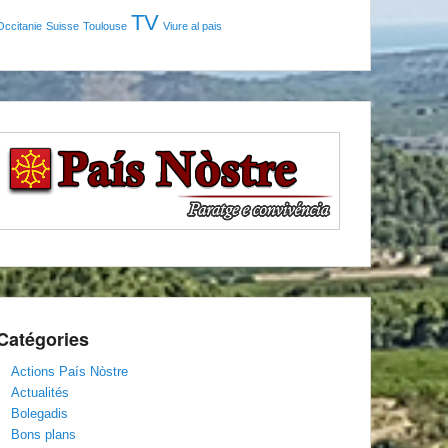
TV
Occitanie
Suisse
Toulouse
Viure al pais
Catégories
Actions País Nòstre
Actualités
Bolegadis
Bons plans