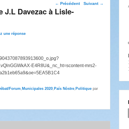
Navigation dans les
←
Précédent
Suivant
→
articles
e J.L Davezac à Lisle-
ez une réponse
ébat/Forum
,
Municipales 2020
,
País Nòstre
,
Politique
par