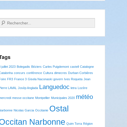
Recherche
Tags
8 juillet 2023
Bolegadis
Béziers
Carles Puigdemont
castell
Catalogne
Catalonha
concurs
conférence
Cultura
dimecres
Durban-Corbières
Foire
FR3
France 3
Gisela Naconaski
govern
Ives Roqueta
Jean
Languedoc
Pierre LAVAL
Josèp Anglada
letra
Lozère
météo
mercredi
messe occitane
Montpellier
Municipales 2020
Ostal
Narbonne
Nicolas Garcia
Occitanie
Occitan Narbonne
Quim Torra
Région