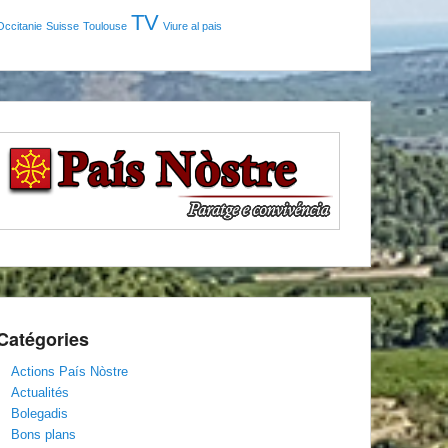
TV
Occitanie
Suisse
Toulouse
Viure al pais
Catégories
Actions País Nòstre
Actualités
Bolegadis
Bons plans