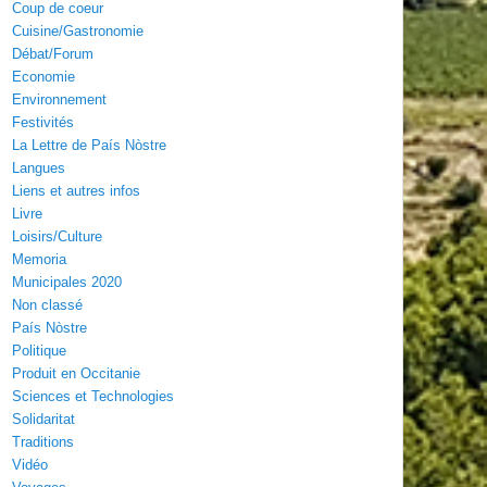
Coup de coeur
Cuisine/Gastronomie
Débat/Forum
Economie
Environnement
Festivités
La Lettre de País Nòstre
Langues
Liens et autres infos
Livre
Loisirs/Culture
Memoria
Municipales 2020
Non classé
País Nòstre
Politique
Produit en Occitanie
Sciences et Technologies
Solidaritat
Traditions
Vidéo