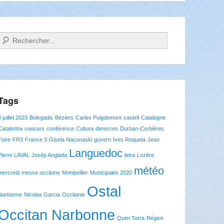
Recherche
Tags
8 juillet 2023
Bolegadis
Béziers
Carles Puigdemont
castell
Catalogne
Catalonha
concurs
conférence
Cultura
dimecres
Durban-Corbières
Foire
FR3
France 3
Gisela Naconaski
govern
Ives Roqueta
Jean
Languedoc
Pierre LAVAL
Josèp Anglada
letra
Lozère
météo
mercredi
messe occitane
Montpellier
Municipales 2020
Ostal
Narbonne
Nicolas Garcia
Occitanie
Occitan Narbonne
Quim Torra
Région