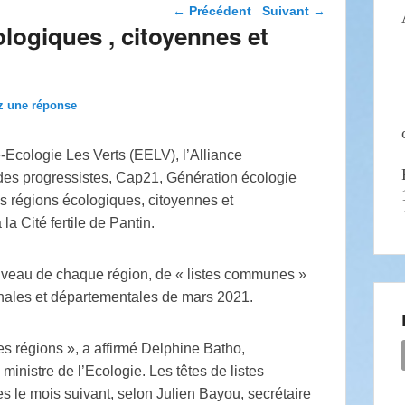
Navigation dans les
←
Précédent
Suivant
→
articles
logiques , citoyennes et
z une réponse
-Ecologie Les Verts (EELV), l’Alliance
des progressistes, Cap21, Génération écologie
es régions écologiques, citoyennes et
la Cité fertile de Pantin.
 niveau de chaque région, de « listes communes »
nales et départementales de mars 2021.
es régions », a affirmé Delphine Batho,
inistre de l’Ecologie. Les têtes de listes
s le mois suivant, selon Julien Bayou, secrétaire