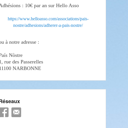
Adhésions : 10€ par an sur Hello Asso
https://www.helloasso.com/associations/pais-
nostre/adhesions/adherer-a-pais-nostre/
ou à notre adresse :
País Nòstre
1, rue des Passerelles
11100 NARBONNE
Réseaux