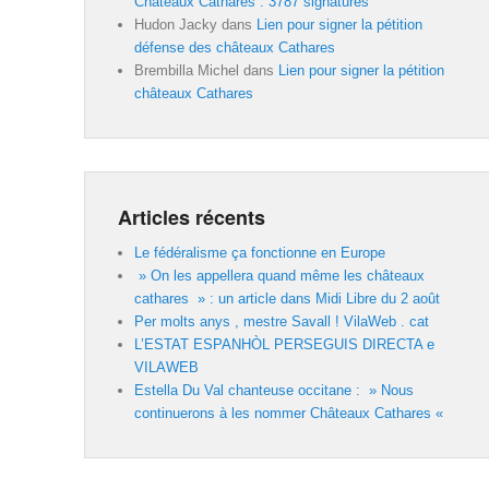
Châteaux Cathares : 3787 signatures
Hudon Jacky
dans
Lien pour signer la pétition
défense des châteaux Cathares
Brembilla Michel
dans
Lien pour signer la pétition
châteaux Cathares
Articles récents
Le fédéralisme ça fonctionne en Europe
» On les appellera quand même les châteaux
cathares » : un article dans Midi Libre du 2 août
Per molts anys , mestre Savall ! VilaWeb . cat
L’ESTAT ESPANHÒL PERSEGUIS DIRECTA e
VILAWEB
Estella Du Val chanteuse occitane : » Nous
continuerons à les nommer Châteaux Cathares «