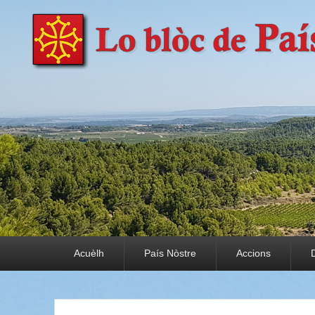
País Nòstre
Paratge e Convivència
Premier menu
Acuèlh
País Nòstre
Accions