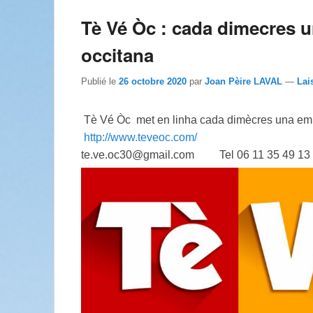
Tè Vé Òc : cada dimecres 
occitana
Publié le
26 octobre 2020
par
Joan Pèire LAVAL
—
Lai
Tè Vé Òc met en linha cada dimècres una emi
http://www.teveoc.com/
te.ve.oc30@gmail.com Tel 06 11 35 49 13