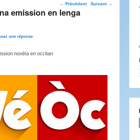
Navigation dans les
←
Précédent
Suivant
→
articles
una emission en lenga
ssez une réponse
ssion novèla en occitan