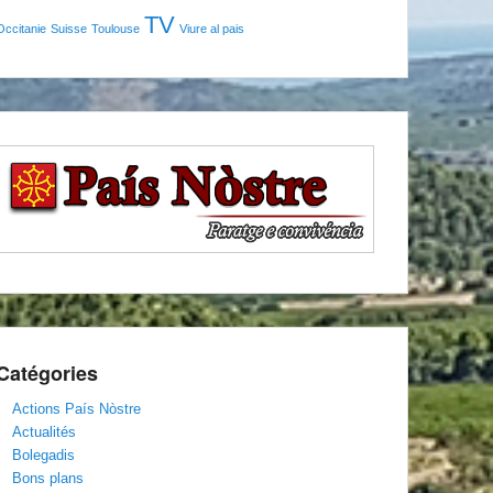
TV
Occitanie
Suisse
Toulouse
Viure al pais
Catégories
Actions País Nòstre
Actualités
Bolegadis
Bons plans