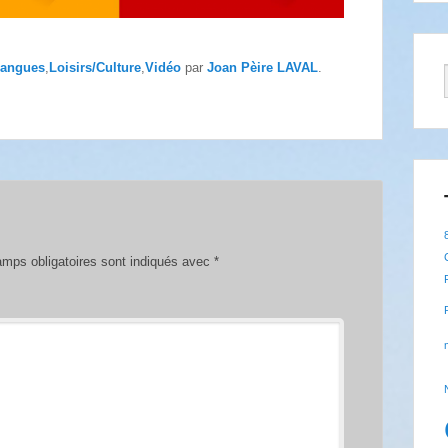
angues
,
Loisirs/Culture
,
Vidéo
par
Joan Pèire LAVAL
.
mps obligatoires sont indiqués avec
*