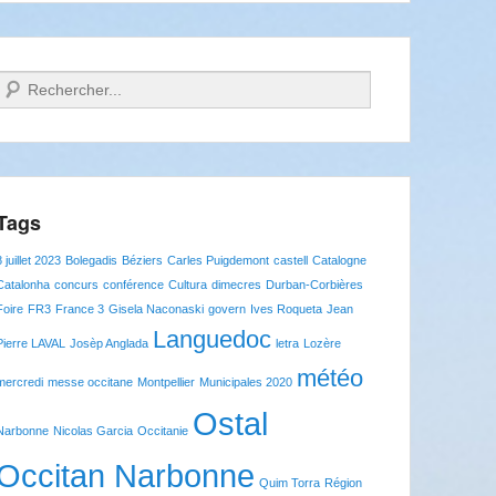
Recherche
Tags
8 juillet 2023
Bolegadis
Béziers
Carles Puigdemont
castell
Catalogne
Catalonha
concurs
conférence
Cultura
dimecres
Durban-Corbières
Foire
FR3
France 3
Gisela Naconaski
govern
Ives Roqueta
Jean
Languedoc
Pierre LAVAL
Josèp Anglada
letra
Lozère
météo
mercredi
messe occitane
Montpellier
Municipales 2020
Ostal
Narbonne
Nicolas Garcia
Occitanie
Occitan Narbonne
Quim Torra
Région