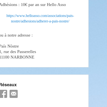
Adhésions : 10€ par an sur Hello Asso
https://www.helloasso.com/associations/pais-
nostre/adhesions/adherer-a-pais-nostre/
ou à notre adresse :
País Nòstre
1, rue des Passerelles
11100 NARBONNE
Réseaux