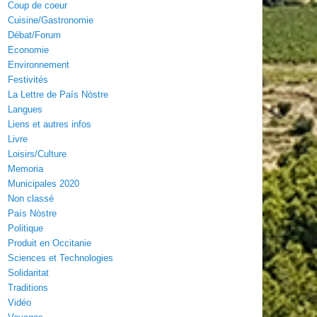
Coup de coeur
Cuisine/Gastronomie
Débat/Forum
Economie
Environnement
Festivités
La Lettre de País Nòstre
Langues
Liens et autres infos
Livre
Loisirs/Culture
Memoria
Municipales 2020
Non classé
País Nòstre
Politique
Produit en Occitanie
Sciences et Technologies
Solidaritat
Traditions
Vidéo