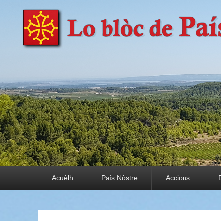
País Nòstre
Paratge e Convivència
Premier menu
Acuèlh
País Nòstre
Accions