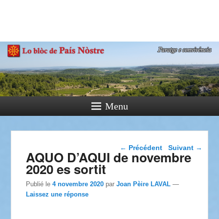
País Nòstre
Paratge e Convivència
Menu
Navigation dans les
←
Précédent
Suivant
→
AQUO D’AQUI de novembre
articles
2020 es sortit
Publié le
4 novembre 2020
par
Joan Pèire LAVAL
—
Laissez une réponse