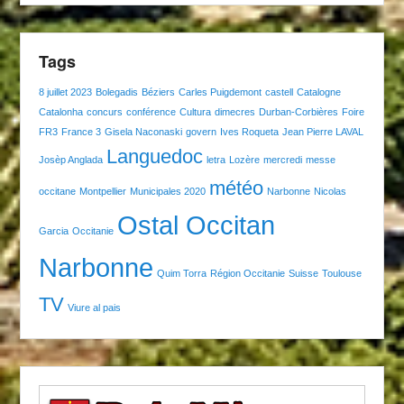
Tags
8 juillet 2023
Bolegadis
Béziers
Carles Puigdemont
castell
Catalogne
Catalonha
concurs
conférence
Cultura
dimecres
Durban-Corbières
Foire
FR3
France 3
Gisela Naconaski
govern
Ives Roqueta
Jean Pierre LAVAL
Languedoc
Josèp Anglada
letra
Lozère
mercredi
messe
météo
occitane
Montpellier
Municipales 2020
Narbonne
Nicolas
Ostal Occitan
Garcia
Occitanie
Narbonne
Quim Torra
Région Occitanie
Suisse
Toulouse
TV
Viure al pais