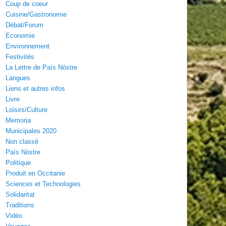
Coup de coeur
Cuisine/Gastronomie
Débat/Forum
Economie
Environnement
Festivités
La Lettre de País Nòstre
Langues
Liens et autres infos
Livre
Loisirs/Culture
Memoria
Municipales 2020
Non classé
País Nòstre
Politique
Produit en Occitanie
Sciences et Technologies
Solidaritat
Traditions
Vidéo