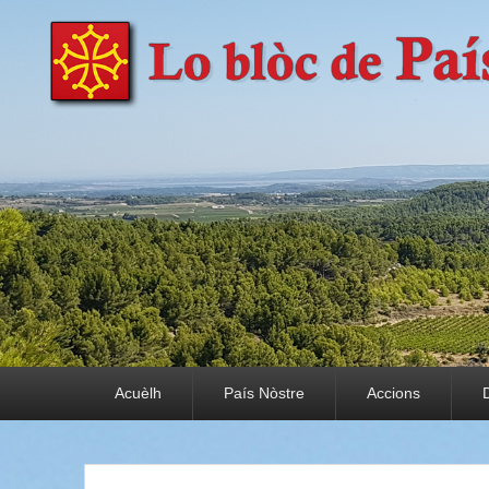
País Nòstre
Paratge e Convivència
Premier menu
Acuèlh
País Nòstre
Accions