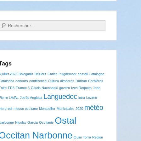
Recherche
Tags
8 juillet 2023
Bolegadis
Béziers
Carles Puigdemont
castell
Catalogne
Catalonha
concurs
conférence
Cultura
dimecres
Durban-Corbières
Foire
FR3
France 3
Gisela Naconaski
govern
Ives Roqueta
Jean
Languedoc
Pierre LAVAL
Josèp Anglada
letra
Lozère
météo
mercredi
messe occitane
Montpellier
Municipales 2020
Ostal
Narbonne
Nicolas Garcia
Occitanie
Occitan Narbonne
Quim Torra
Région