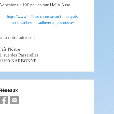
Adhésions : 10€ par an sur Hello Asso
https://www.helloasso.com/associations/pais-
nostre/adhesions/adherer-a-pais-nostre/
ou à notre adresse :
País Nòstre
1, rue des Passerelles
11100 NARBONNE
Réseaux