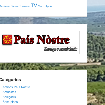
TV
Occitanie
Suisse
Toulouse
Viure al pais
Catégories
Actions País Nòstre
Actualités
Bolegadis
Bons plans