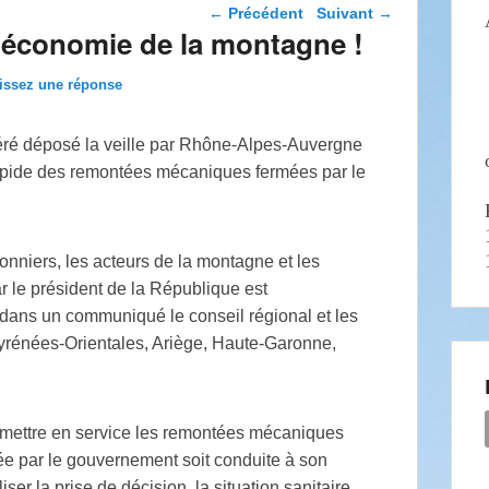
Navigation dans les
←
Précédent
Suivant
→
articles
l’économie de la montagne !
issez une réponse
féré déposé la veille par Rhône-Alpes-Auvergne
 rapide des remontées mécaniques fermées par le
sonniers, les acteurs de la montagne et les
r le président de la République est
 dans un communiqué le conseil régional et les
yrénées-Orientales, Ariège, Haute-Garonne,
e mettre en service les remontées mécaniques
e par le gouvernement soit conduite à son
iser la prise de décision, la situation sanitaire