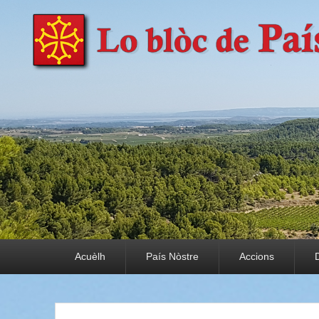
País Nòstre
Paratge e Convivència
Premier menu
Acuèlh
País Nòstre
Accions