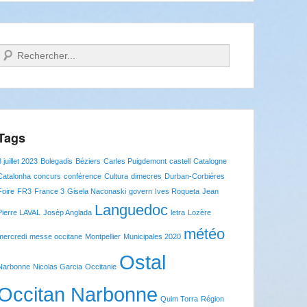
Recherche
Tags
8 juillet 2023
Bolegadis
Béziers
Carles Puigdemont
castell
Catalogne
Catalonha
concurs
conférence
Cultura
dimecres
Durban-Corbières
Foire
FR3
France 3
Gisela Naconaski
govern
Ives Roqueta
Jean
Languedoc
Pierre LAVAL
Josèp Anglada
letra
Lozère
météo
mercredi
messe occitane
Montpellier
Municipales 2020
Ostal
Narbonne
Nicolas Garcia
Occitanie
Occitan Narbonne
Quim Torra
Région