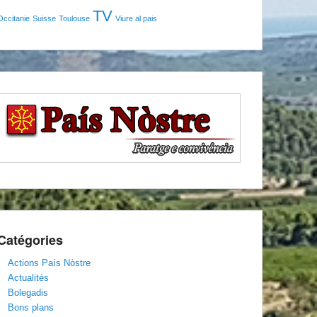
TV
Occitanie
Suisse
Toulouse
Viure al pais
Catégories
Actions País Nòstre
Actualités
Bolegadis
Bons plans