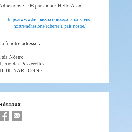
Adhésions : 10€ par an sur Hello Asso
https://www.helloasso.com/associations/pais-
nostre/adhesions/adherer-a-pais-nostre/
ou à notre adresse :
País Nòstre
1, rue des Passerelles
11100 NARBONNE
Réseaux