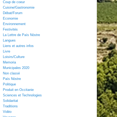
Coup de coeur
Cuisine/Gastronomie
Débat/Forum
Economie
Environnement
Festivités
La Lettre de País Nòstre
Langues
Liens et autres infos
Livre
Loisirs/Culture
Memoria
Municipales 2020
Non classé
País Nòstre
Politique
Produit en Occitanie
Sciences et Technologies
Solidaritat
Traditions
Vidéo