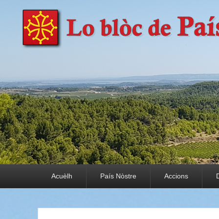
País Nòstre
Paratge e Convivència
Premier menu
Acuèlh
País Nòstre
Accions