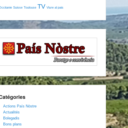
TV
Occitanie
Suisse
Toulouse
Viure al pais
Catégories
Actions País Nòstre
Actualités
Bolegadis
Bons plans