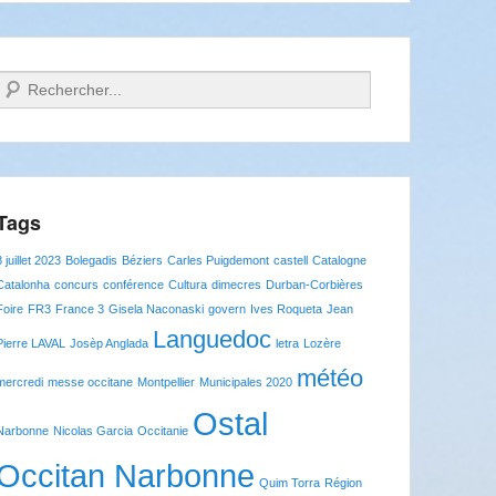
Recherche
Tags
8 juillet 2023
Bolegadis
Béziers
Carles Puigdemont
castell
Catalogne
Catalonha
concurs
conférence
Cultura
dimecres
Durban-Corbières
Foire
FR3
France 3
Gisela Naconaski
govern
Ives Roqueta
Jean
Languedoc
Pierre LAVAL
Josèp Anglada
letra
Lozère
météo
mercredi
messe occitane
Montpellier
Municipales 2020
Ostal
Narbonne
Nicolas Garcia
Occitanie
Occitan Narbonne
Quim Torra
Région