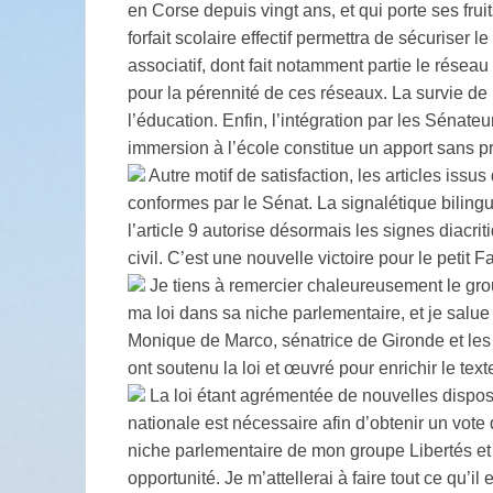
en Corse depuis vingt ans, et qui porte ses fruits
forfait scolaire effectif permettra de sécuriser
associatif, dont fait notamment partie le résea
pour la pérennité de ces réseaux. La survie d
l’éducation. Enfin, l’intégration par les Sénat
immersion à l’école constitue un apport sans p
Autre motif de satisfaction, les articles issu
conformes par le Sénat. La signalétique biling
l’article 9 autorise désormais les signes diacri
civil. C’est une nouvelle victoire pour le petit F
Je tiens à remercier chaleureusement le group
ma loi dans sa niche parlementaire, et je salue
Monique de Marco, sénatrice de Gironde et les 
ont soutenu la loi et œuvré pour enrichir le text
La loi étant agrémentée de nouvelles dispos
nationale est nécessaire afin d’obtenir un vote 
niche parlementaire de mon groupe Libertés et T
opportunité. Je m’attellerai à faire tout ce qu’