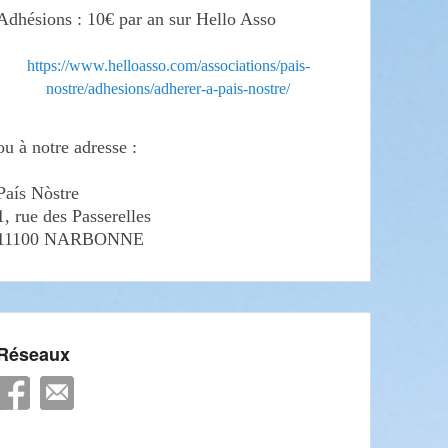
Adhésions : 10€ par an sur Hello Asso
https://www.helloasso.com/associations/pais-
nostre/adhesions/adherer-a-pais-nostre/
ou à notre adresse :
País Nòstre
1, rue des Passerelles
11100 NARBONNE
Réseaux