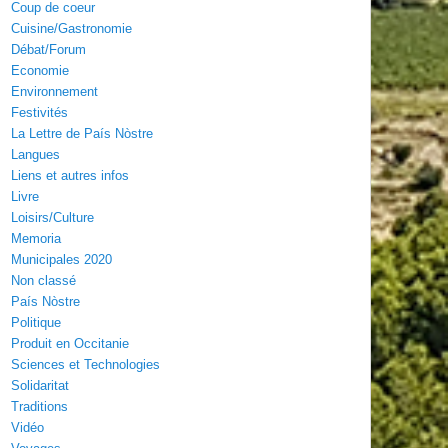
Coup de coeur
Cuisine/Gastronomie
Débat/Forum
Economie
Environnement
Festivités
La Lettre de País Nòstre
Langues
Liens et autres infos
Livre
Loisirs/Culture
Memoria
Municipales 2020
Non classé
País Nòstre
Politique
Produit en Occitanie
Sciences et Technologies
Solidaritat
Traditions
Vidéo