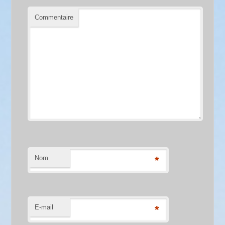
Commentaire
Nom
*
E-mail
*