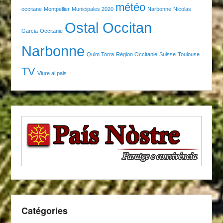
météo
occitane
Montpellier
Municipales 2020
Narbonne
Nicolas
Ostal Occitan
Garcia
Occitanie
Narbonne
Quim Torra
Région Occitanie
Suisse
Toulouse
TV
Viure al pais
Catégories