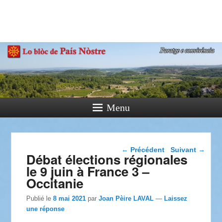
País Nòstre
Paratge e Convivència
Menu
Navigation dans les
←
Précédent
Suivant
→
Débat élections régionales
articles
le 9 juin à France 3 –
Occitanie
Publié le
8 mai 2021
par
Joan Pèire LAVAL
—
Laissez
une réponse