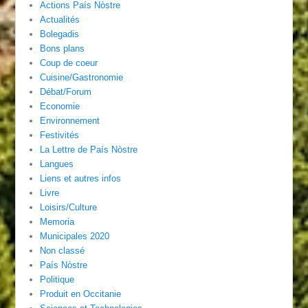
Actions País Nòstre
Actualités
Bolegadis
Bons plans
Coup de coeur
Cuisine/Gastronomie
Débat/Forum
Economie
Environnement
Festivités
La Lettre de País Nòstre
Langues
Liens et autres infos
Livre
Loisirs/Culture
Memoria
Municipales 2020
Non classé
País Nòstre
Politique
Produit en Occitanie