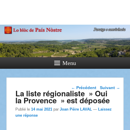
País Nòstre
Paratge e Convivència
Menu
Navigation dans les
←
Précédent
Suivant
→
La liste régionaliste » Oui
articles
la Provence » est déposée
Publié le
14 mai 2021
par
Joan Pèire LAVAL
—
Laissez
une réponse