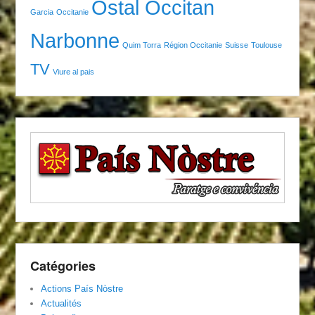
Ostal Occitan
Garcia
Occitanie
Narbonne
Quim Torra
Région Occitanie
Suisse
Toulouse
TV
Viure al pais
Catégories
Actions País Nòstre
Actualités