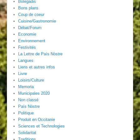
Bolegadis
Bons plans
Coup de coeur
Cuisine/Gastronomie
Débat/Forum
Economie
Environnement
Festivités
La Lettre de País Nòstre
Langues
Liens et autres infos
Livre
Loisirs/Culture
Memoria
Municipales 2020
Non classé
País Nòstre
Politique
Produit en Occitanie
Sciences et Technologies
Solidaritat
Traditions