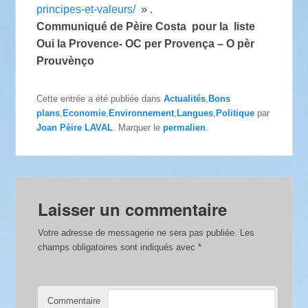
principes-et-valeurs/
» .
Communiqué de Pèire Costa pour la liste
Oui la Provence- OC per Provença – O pèr
Prouvènço
Cette entrée a été publiée dans
Actualités
,
Bons
plans
,
Economie
,
Environnement
,
Langues
,
Politique
par
Joan Pèire LAVAL
. Marquer le
permalien
.
Laisser un commentaire
Votre adresse de messagerie ne sera pas publiée.
Les
champs obligatoires sont indiqués avec
*
Commentaire