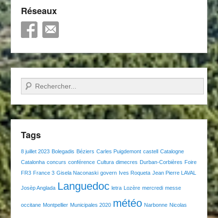
Réseaux
Recherche
Tags
8 juillet 2023
Bolegadis
Béziers
Carles Puigdemont
castell
Catalogne
Catalonha
concurs
conférence
Cultura
dimecres
Durban-Corbières
Foire
FR3
France 3
Gisela Naconaski
govern
Ives Roqueta
Jean Pierre LAVAL
Languedoc
Josèp Anglada
letra
Lozère
mercredi
messe
météo
occitane
Montpellier
Municipales 2020
Narbonne
Nicolas