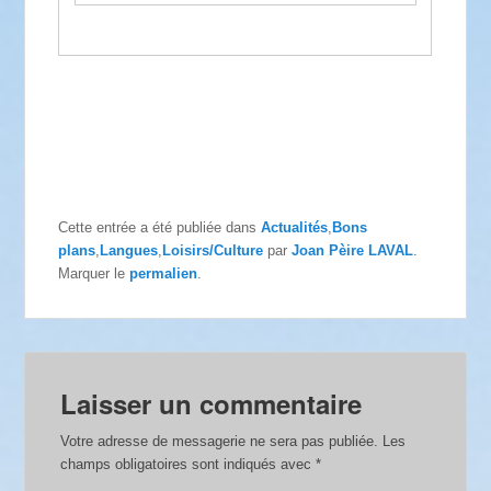
Cette entrée a été publiée dans
Actualités
,
Bons
plans
,
Langues
,
Loisirs/Culture
par
Joan Pèire LAVAL
.
Marquer le
permalien
.
Laisser un commentaire
Votre adresse de messagerie ne sera pas publiée.
Les
champs obligatoires sont indiqués avec
*