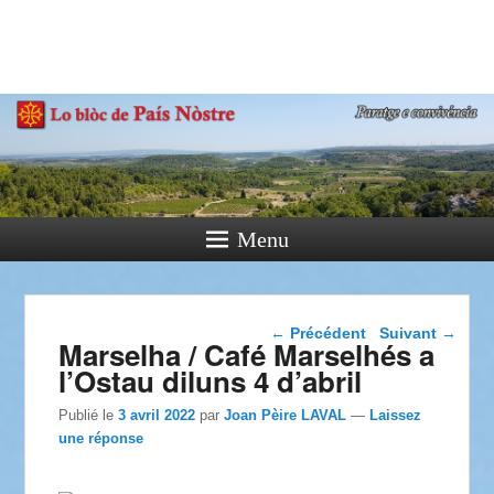
País Nòstre
Paratge e Convivència
Menu
Navigation dans les
←
Précédent
Suivant
→
Marselha / Café Marselhés a
articles
l’Ostau diluns 4 d’abril
Publié le
3 avril 2022
par
Joan Pèire LAVAL
—
Laissez
une réponse