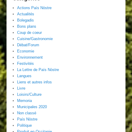
Actions País Nòstre
Actualités
Bolegadis
Bons plans
Coup de coeur
Cuisine/Gastronomie
Débat/Forum
Economie
Environnement
Festivités
La Lettre de País Nòstre
Langues
Liens et autres infos
Livre
Loisirs/Culture
Memoria
Municipales 2020
Non classé
País Nòstre
Politique
Produit en Occitanie