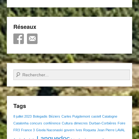
Réseaux
Recherche
Tags
8 juillet 2023
Bolegadis
Béziers
Carles Puigdemont
castell
Catalogne
Catalonha
concurs
conférence
Cultura
dimecres
Durban-Corbières
Foire
FR3
France 3
Gisela Naconaski
govern
Ives Roqueta
Jean Pierre LAVAL
Languedoc