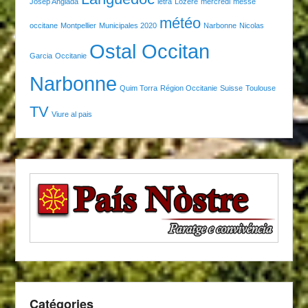
Josèp Anglada
letra
Lozère
mercredi
messe
météo
occitane
Montpellier
Municipales 2020
Narbonne
Nicolas
Ostal Occitan
Garcia
Occitanie
Narbonne
Quim Torra
Région Occitanie
Suisse
Toulouse
TV
Viure al pais
Catégories