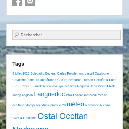
Recherche
Tags
8 juillet 2023
Bolegadis
Béziers
Carles Puigdemont
castell
Catalogne
Catalonha
concurs
conférence
Cultura
dimecres
Durban-Corbières
Foire
FR3
France 3
Gisela Naconaski
govern
Ives Roqueta
Jean Pierre LAVAL
Languedoc
Josèp Anglada
letra
Lozère
mercredi
messe
météo
occitane
Montpellier
Municipales 2020
Narbonne
Nicolas
Ostal Occitan
Garcia
Occitanie