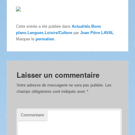
Cette entrée a été publiée dans
Actualités
,
Bons
plans
,
Langues
,
Loisirs/Culture
par
Joan Pèire LAVAL
.
Marquer le
permalien
.
Laisser un commentaire
Votre adresse de messagerie ne sera pas publiée.
Les
champs obligatoires sont indiqués avec
*
Commentaire