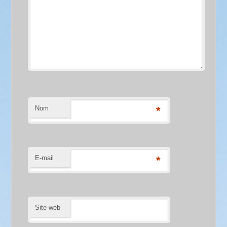
Nom
*
E-mail
*
Site web