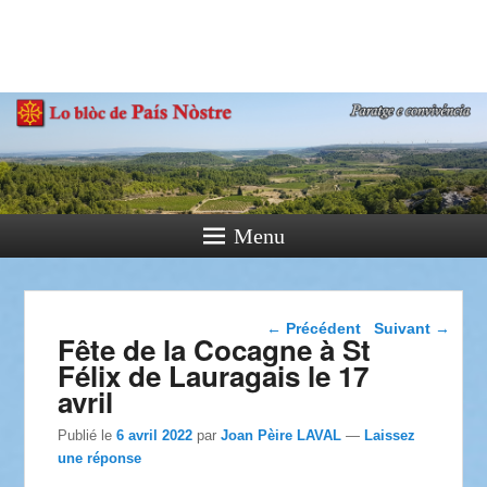
País Nòstre
Paratge e Convivència
Menu
Navigation dans les
←
Précédent
Suivant
→
Fête de la Cocagne à St
articles
Félix de Lauragais le 17
avril
Publié le
6 avril 2022
par
Joan Pèire LAVAL
—
Laissez
une réponse